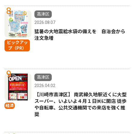
8
高津区
2026.08.07
猛暑の大地震給水袋の備えを 自治会から
注文急増
ピックアッ
プ（PR）
9
高津区
2026.04.02
【川崎市高津区】 南武線久地駅近くに大型
スーパー、いよいよ４月１日㈬に開店 徒歩
経済
や自転車、公共交通機関での来店を強く推
奨