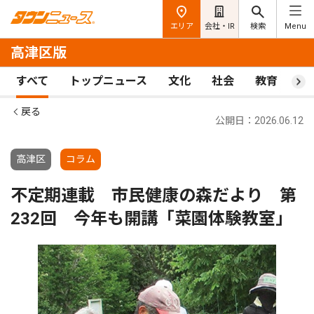
エリア
会社・IR
検索
Menu
高津区版
すべて
トップニュース
文化
社会
教育
ス
戻る
公開日：2026.06.12
高津区
コラム
不定期連載 市民健康の森だより 第
232回 今年も開講「菜園体験教室」