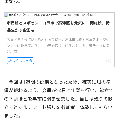
ません。
市民館とスポセン コラボで高津区を元気に 両施設、特
長生かす企画も
高津区をさらに魅力あふれる街に―。高津市民館と高津スポーツセ
ンターは昨年度から、「地元を盛り上げること」を共通テーマに掲
げ、両...
詳しくはこちら
(PR)
今回は1週間の延期となったため、確実に畑の準
備が終わるよう、会員が24日に作業を行い、畝立て
の７割ほどを事前に済ませました。当日は残りの畝
立てとマルチシート張りを参加者に体験してもらい
ました。