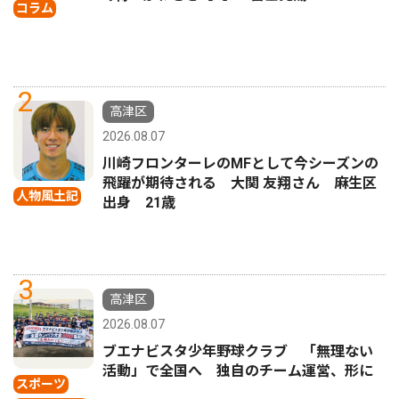
コラム
2
高津区
2026.08.07
川崎フロンターレのMFとして今シーズンの
飛躍が期待される 大関 友翔さん 麻生区
人物風土記
出身 21歳
3
高津区
2026.08.07
ブエナビスタ少年野球クラブ 「無理ない
活動」で全国へ 独自のチーム運営、形に
スポーツ