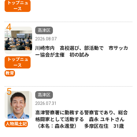
トップニュ
ース
4
高津区
2026.08.07
川崎市内 高校選び、部活動で 市サッカ
ー協会が主催 初の試み
トップニュ
ース
教育
5
高津区
2026.07.31
高津警察署に勤務する警察官であり、総合
格闘家として活動する 森永 ユキトさん
人物風土記
（本名：森永進登） 多摩区在住 31歳