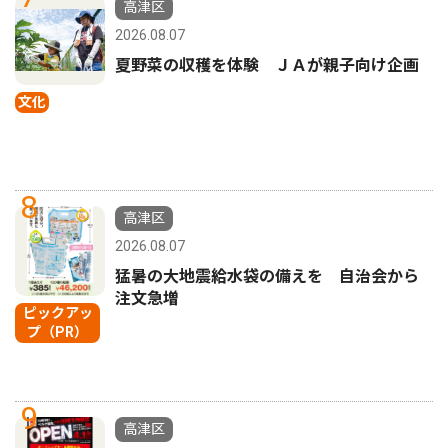
高津区
2026.08.07
夏野菜の収穫を体験 ＪＡが親子向け企画
文化
8
高津区
2026.08.07
猛暑の大地震給水袋の備えを 自治会から
注文急増
ピックアッ
プ（PR）
9
高津区