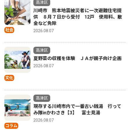
高津区
川崎市 熊本地震被災者に一次避難住宅提
供 ８月７日から受付 12戸 使用料、敷
金など免除
社会
2026.08.07
高津区
夏野菜の収穫を体験 ＪＡが親子向け企画
2026.08.07
文化
高津区
現存する川崎市内で一番古い銭湯 行って
み隊inかわさき【3】 富士見湯
2026.08.07
コラム