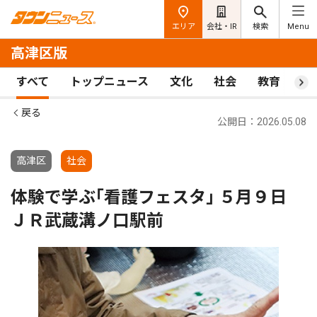
エリア
会社・IR
検索
Menu
高津区版
すべて
トップニュース
文化
社会
教育
ス
戻る
公開日：2026.05.08
高津区
社会
体験で学ぶ｢看護フェスタ｣ ５月９日
ＪＲ武蔵溝ノ口駅前