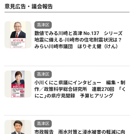
意見広告・議会報告
高津区
数値でみる川崎と高津 No.137 シリーズ
地震に備える-川崎市の住宅耐震状況は？
みらい川崎市議団 ほりぞえ健（けん）
高津区
小川くにこ県議にインタビュー 編集・制
作／政策科学総合研究所 連載270回 ｢く
にこ｣の県庁見聞録 予算ヒアリング
高津区
市政報告 雨水対策と浸水被害の軽減に向