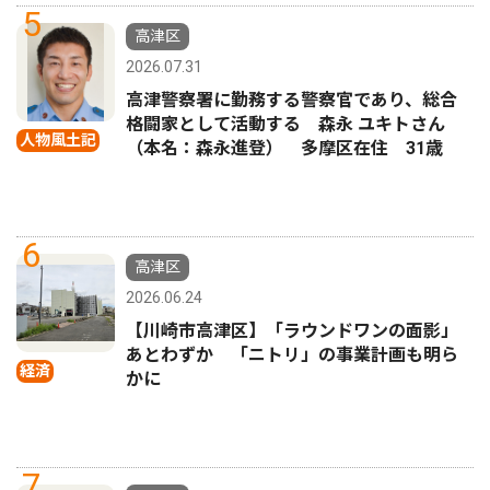
5
高津区
2026.07.31
高津警察署に勤務する警察官であり、総合
格闘家として活動する 森永 ユキトさん
人物風土記
（本名：森永進登） 多摩区在住 31歳
6
高津区
2026.06.24
【川崎市高津区】「ラウンドワンの面影」
あとわずか 「ニトリ」の事業計画も明ら
経済
かに
7