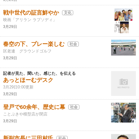
戦中世代の証言鮮やか
文化
映画「アリラン ラプソディ」
3月29日
春空の下、プレー楽しむ
社会
区老連 グラウンドゴルフ
3月29日
記者が見た、聞いた、感じた、を伝える
あっとほーむデスク
3月29日0:00更新
3月29日
登戸で60余年、歴史に幕
社会
ことぶきや模型店が閉店
3月29日
新副市長に三田村氏
社会