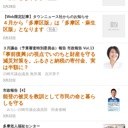
3月29日
【Web限定記事】タウンニュース社からのお知らせ
４月から「多摩区版」は「多摩区・麻生
区版」となります
社会
3月22日
３月議会（予算審査特別委員会）報告 市政報告 Vol.13
｢事前復興｣の視点でいのちと財産を守る
減災対策を。ふるさと納税の寄付金、実
は半額に？
川崎市議会議員 無所属 吉沢章子
3月22日
市政報告【4】
能登の被災を教訓として市民の命と暮ら
しを守る
みらい川崎市議会議員団 田倉俊輔
3月22日
多摩老人福祉センター