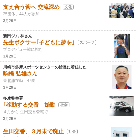
支え合う菅へ 交流深め
文化
25団体、44人が参加
3月29日
新田ジム 林さん
先生ボクサー｢子どもに夢を｣
スポーツ
プロデビュー戦に挑む
3月29日
川崎市多摩スポーツセンターの館長に着任した
駒橋 弘雄さん
菅北浦在勤 47歳
3月29日
多摩警察署
｢移動する交番」始動
社会
４月から 生田交番管轄で
3月29日
生田交番、３月末で廃止
社会