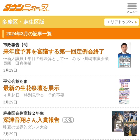
メニュ
多摩区・麻生区版
エリアトップへ
ー
2024年3月の記事一覧
市政報告【5】
来年度予算を審議する第一回定例会終了
〜新人議員１年目の総決算として〜 みらい川崎市議会議
員団 田倉俊輔
3月29日
平安会館たま
最新の生花祭壇を展示
４月14日 特別見学会 予約不要
3月29日
麻生区在住高校２年生
深津音翔さん入賞報告
文化
昨夏の世界的ダンス大会
3月29日