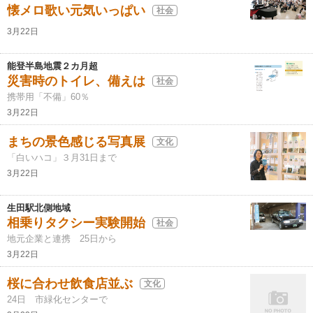
懐メロ歌い元気いっぱい
社会
3月22日
能登半島地震２カ月超
災害時のトイレ、備えは
社会
携帯用「不備」60％
3月22日
まちの景色感じる写真展
文化
「白いハコ」３月31日まで
3月22日
生田駅北側地域
相乗りタクシー実験開始
社会
地元企業と連携 25日から
3月22日
桜に合わせ飲食店並ぶ
文化
24日 市緑化センターで