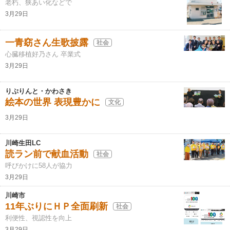
老朽、狭あい化などで
3月29日
一青窈さん生歌披露
社会
心臓移植好乃さん 卒業式
3月29日
りぷりんと・かわさき
絵本の世界 表現豊かに
文化
3月29日
川崎生田LC
読ラン前で献血活動
社会
呼びかけに58人が協力
3月29日
川崎市
11年ぶりにＨＰ全面刷新
社会
利便性、視認性を向上
3月29日