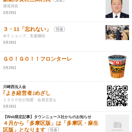
環境局長
3月29日
３・11「忘れない」
社会
ＷＥショップ、支援継続
3月29日
ＧＯ！ＧＯ！！フロンターレ
3月29日
川崎西法人会
｢よき経営者｣めざし
１２００社が加盟 会員交流も
3月29日
【Web限定記事】タウンニュース社からのお知らせ
４月から「多摩区版」は「多摩区・麻生
区版」となります
社会