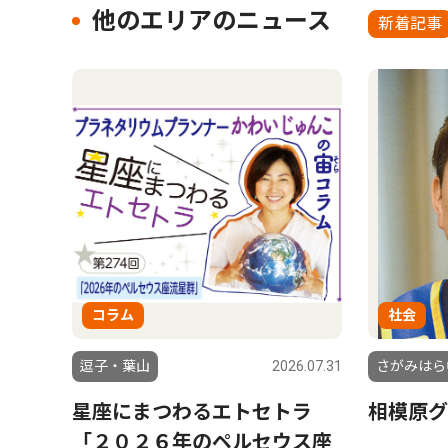
他のエリアのニュース
新着記事
コラム
社会
逗子・葉山
2026.07.31
さがみはら
星座にまつわるエトセトラ
相模原グ
「２０２６年のペルセウス座