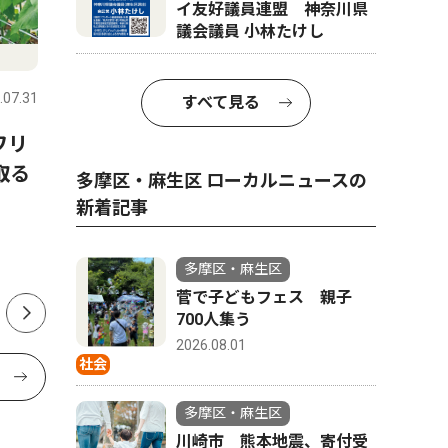
イ友好議員連盟 神奈川県
議会議員 小林たけし
社会
社会
.07.31
多摩区・麻生区
2026.07.31
多摩区・麻
すべて見る
ワリ
川崎市 ｢防災ラジオ｣受付開
鈴木産婦
取る
始 無償・有償とも先着２千
多摩区・麻生区 ローカルニュースの
63年間の歴
台
新着記事
多摩区・麻生区
菅で子どもフェス 親子
700人集う
2026.08.01
社会
多摩区・麻生区
川崎市 熊本地震、寄付受