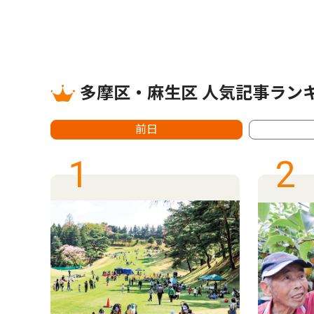
多摩区・麻生区 人気記事ラン
前日
1
2