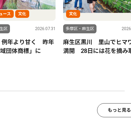
ュース
文化
文化
生区
2026.07.31
多摩区・麻生区
2026
 例年より甘く 昨年
麻生区黒川 里山でヒマ
域団体商標」に
満開 28日には花を摘み
もっと見る