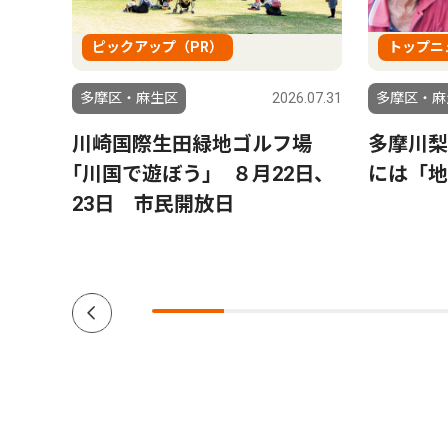
ピックアップ（PR）
トップニ
6.07.31
多摩区・麻生区
2026.07.31
多摩区・麻
危
川崎国際生田緑地ゴルフ場
多摩川梨
いた
｢川国で遊ぼう｣ ８月22日、
には「地
「笑
23日 市民開放日
は