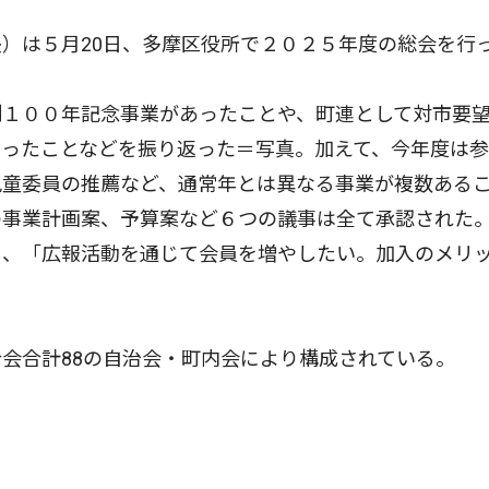
）は５月20日、多摩区役所で２０２５年度の総会を行
１００年記念事業があったことや、町連として対市要
図ったことなどを振り返った＝写真。加えて、今年度は
児童委員の推薦など、通常年とは異なる事業が複数ある
の事業計画案、予算案など６つの議事は全て承認された
し、「広報活動を通じて会員を増やしたい。加入のメリ
会合計88の自治会・町内会により構成されている。