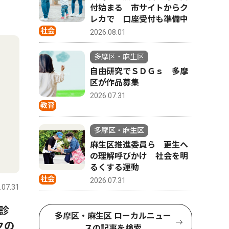
付始まる 市サイトからク
レカで 口座受付も準備中
社会
2026.08.01
多摩区・麻生区
自由研究でＳＤＧｓ 多摩
区が作品募集
2026.07.31
教育
多摩区・麻生区
麻生区推進委員ら 更生へ
の理解呼びかけ 社会を明
るくする運動
社会
2026.07.31
.07.31
診
多摩区・麻生区 ローカルニュー
クの
スの記事を検索