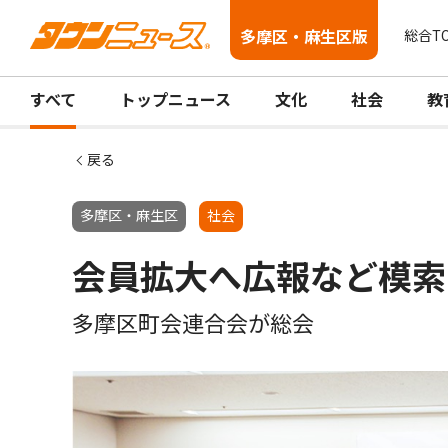
多摩区・麻生区版
総合T
すべて
トップニュース
文化
社会
教
戻る
多摩区・麻生区
社会
会員拡大へ広報など模索
多摩区町会連合会が総会