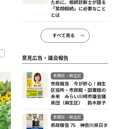
ために、相続診断士が語る
「笑顔相続」に必要なこと
とは
すべて見る
意見広告・議会報告
4
5
多摩区・麻生区
市政報告 今が肝心！麻生
区役所・市民館・図書館の
未来 みらい川崎市議会議
員団（麻生区） 鈴木朋子
多摩区・麻生区
県政報告 75 神奈川県日タ