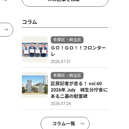
コラム
多摩区・麻生区
ＧＯ！ＧＯ！！フロンター
レ
2026.07.31
多摩区・麻生区
区民記者が走る！ vol.60
2026年 July 柿生分庁舎に
ある二基の慰霊碑
2026.07.24
コラム一覧