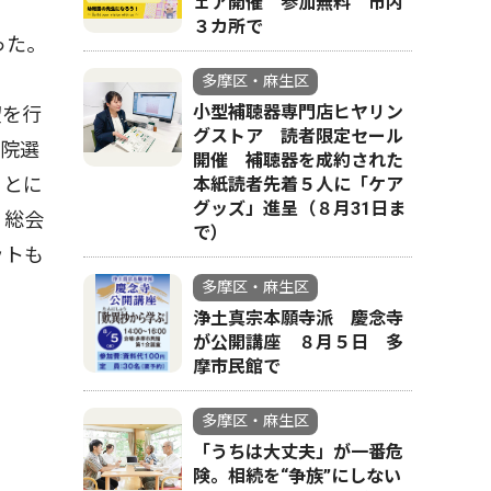
ェア開催 参加無料 市内
３カ所で
った。
多摩区・麻生区
小型補聴器専門店ヒヤリン
望を行
グストア 読者限定セール
参院選
開催 補聴器を成約された
ことに
本紙読者先着５人に「ケア
グッズ」進呈（８月31日ま
。総会
で）
ットも
多摩区・麻生区
浄土真宗本願寺派 慶念寺
が公開講座 ８月５日 多
摩市民館で
多摩区・麻生区
「うちは大丈夫」が一番危
険。相続を“争族”にしない