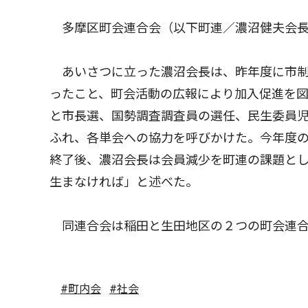
多摩区町会連合会（以下町連／濃沼健夫会長
あいさつに立った濃沼会長は、昨年度に市制
ったこと、町会活動の広報により加入促進を
と市長選、国勢調査調査員の選任、民生委員
ふれ、各単会への協力を呼びかけた。今年度
終了後、濃沼会長は会員減少を町連の課題と
生まなければ」と述べた。
同連合会は稲田と生田地区の２つの町会連合
#町内会
#社会