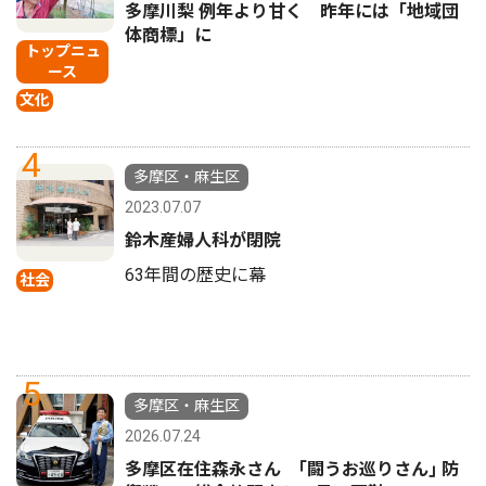
多摩川梨 例年より甘く 昨年には「地域団
体商標」に
トップニュ
ース
文化
4
多摩区・麻生区
2023.07.07
鈴木産婦人科が閉院
63年間の歴史に幕
社会
5
多摩区・麻生区
2026.07.24
多摩区在住森永さん ｢闘うお巡りさん｣ 防