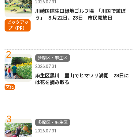
2026.07.31
川崎国際生田緑地ゴルフ場 ｢川国で遊ぼ
う｣ ８月22日、23日 市民開放日
ピックアッ
プ（PR）
2
多摩区・麻生区
2026.07.31
麻生区黒川 里山でヒマワリ満開 28日に
は花を摘み取る
文化
3
多摩区・麻生区
2026.07.31