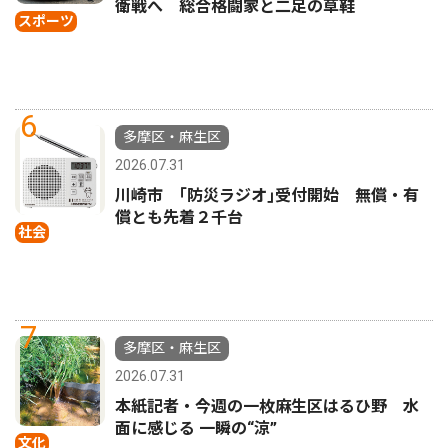
衛戦へ 総合格闘家と二足の草鞋
スポーツ
6
多摩区・麻生区
2026.07.31
川崎市 ｢防災ラジオ｣受付開始 無償・有
償とも先着２千台
社会
7
多摩区・麻生区
2026.07.31
本紙記者・今週の一枚麻生区はるひ野 水
面に感じる 一瞬の“涼”
文化