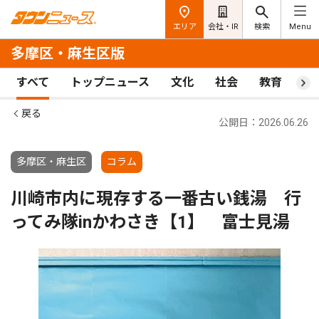
エリア
会社・IR
検索
Menu
多摩区・麻生区版
すべて
トップニュース
文化
社会
教育
ス
戻る
公開日：2026.06.26
多摩区・麻生区
コラム
川崎市内に現存する一番古い銭湯 行
ってみ隊inかわさき【1】 富士見湯