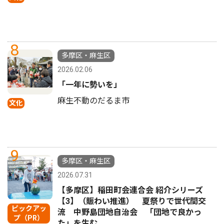
8
多摩区・麻生区
2026.02.06
「一年に勢いを」
麻生不動のだるま市
文化
9
多摩区・麻生区
2026.07.31
【多摩区】稲田町会連合会 紹介シリーズ
【3】（賑わい推進） 夏祭りで世代間交
ピックアッ
流 中野島団地自治会 「団地で良かっ
プ（PR）
た」を生む