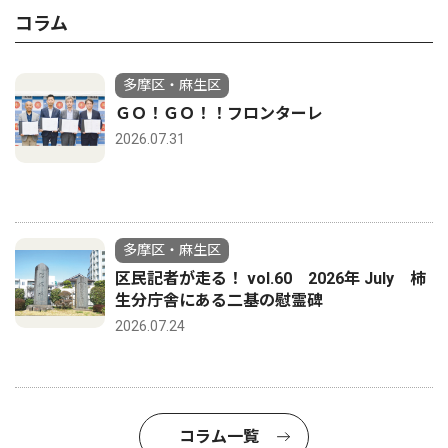
コラム
多摩区・麻生区
ＧＯ！ＧＯ！！フロンターレ
2026.07.31
多摩区・麻生区
区民記者が走る！ vol.60 2026年 July 柿
生分庁舎にある二基の慰霊碑
2026.07.24
コラム一覧