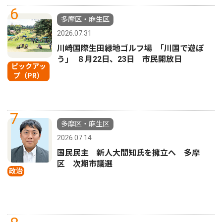
6
多摩区・麻生区
2026.07.31
川崎国際生田緑地ゴルフ場 ｢川国で遊ぼ
う｣ ８月22日、23日 市民開放日
ピックアッ
プ（PR）
7
多摩区・麻生区
2026.07.14
国民民主 新人大間知氏を擁立へ 多摩
区 次期市議選
政治