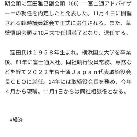
期会頭に窪田雅己副会頭（66）＝富士通アドバイザ
ー＝の就任を内定したと発表した。11月４日に開催
される臨時議員総会で正式に選任される。また、草
壁悟朗会頭は10月末で任期満了となり、退任する。
窪田氏は１９５８年生まれ。横浜国立大学を卒業
後、81年に富士通入社。同社執行役員常務、専務な
どを経て２０２２年富士通Ｊａｐａｎ代表取締役会
長ＣＥＯに就任。24年には取締役会長を務め、今年
４月から現職。11月1日からは同社相談役となる。
#経済