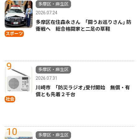
8
多摩区・麻生区
2026.07.24
多摩区在住森永さん ｢闘うお巡りさん｣ 防
衛戦へ 総合格闘家と二足の草鞋
スポーツ
9
多摩区・麻生区
2026.07.31
川崎市 ｢防災ラジオ｣受付開始 無償・有
償とも先着２千台
社会
10
多摩区・麻生区