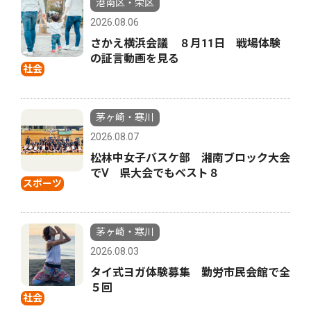
港南区・栄区
2026.08.06
さかえ横浜会議 ８月11日 戦場体験
の証言動画を見る
社会
茅ヶ崎・寒川
2026.08.07
松林中女子バスケ部 湘南ブロック大会
でⅤ 県大会でもベスト８
スポーツ
茅ヶ崎・寒川
2026.08.03
タイ式ヨガ体験募集 勤労市民会館で全
５回
社会