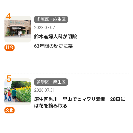
4
多摩区・麻生区
2023.07.07
鈴木産婦人科が閉院
63年間の歴史に幕
社会
5
多摩区・麻生区
2026.07.31
麻生区黒川 里山でヒマワリ満開 28日に
は花を摘み取る
文化