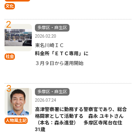
文化
2
多摩区・麻生区
2026.02.20
東名川崎ＩＣ
料金所「ＥＴＣ専用」に
社会
３月９日から運用開始
3
多摩区・麻生区
2026.07.24
高津警察署に勤務する警察官であり、総合
格闘家として活動する 森永 ユキトさん
人物風土記
（本名：森永進登） 多摩区寺尾台在住
31歳