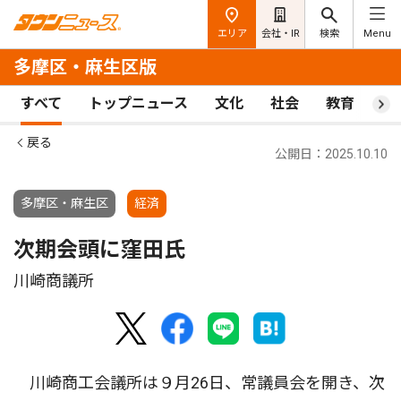
エリア
会社・IR
検索
Menu
多摩区・麻生区版
すべて
トップニュース
文化
社会
教育
ス
戻る
公開日：2025.10.10
多摩区・麻生区
経済
次期会頭に窪田氏
川崎商議所
川崎商工会議所は９月26日、常議員会を開き、次