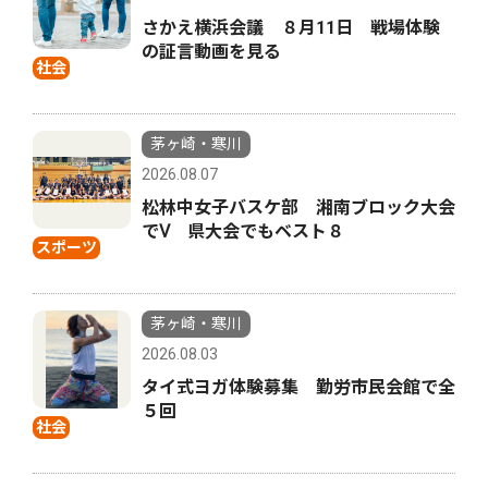
さかえ横浜会議 ８月11日 戦場体験
の証言動画を見る
社会
茅ヶ崎・寒川
2026.08.07
松林中女子バスケ部 湘南ブロック大会
でⅤ 県大会でもベスト８
スポーツ
茅ヶ崎・寒川
2026.08.03
タイ式ヨガ体験募集 勤労市民会館で全
５回
社会