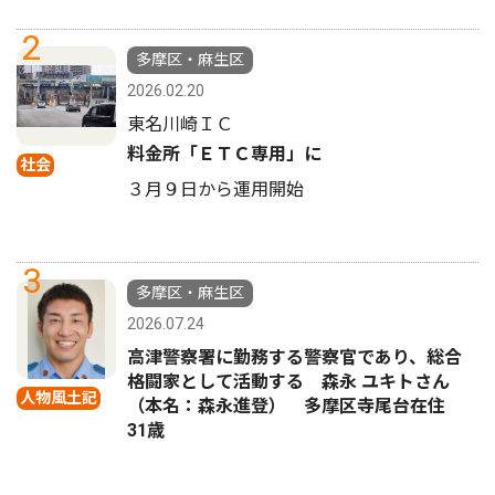
2
多摩区・麻生区
2026.02.20
東名川崎ＩＣ
料金所「ＥＴＣ専用」に
社会
３月９日から運用開始
3
多摩区・麻生区
2026.07.24
高津警察署に勤務する警察官であり、総合
格闘家として活動する 森永 ユキトさん
人物風土記
（本名：森永進登） 多摩区寺尾台在住
31歳