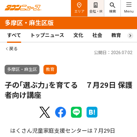
エリア
会社・IR
検索
Menu
多摩区・麻生区版
すべて
トップニュース
文化
社会
教育
ス
戻る
公開日：2026.07.02
多摩区・麻生区
教育
子の｢選ぶ力｣を育てる ７月29日 保護
者向け講座
はくさん児童家庭支援センターは７月29日