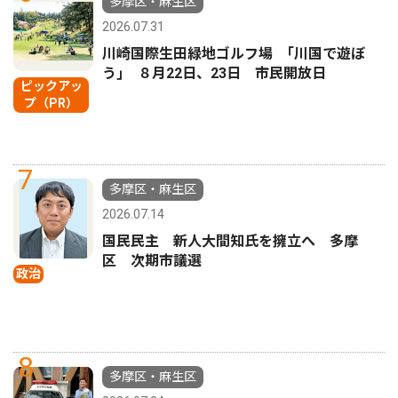
多摩区・麻生区
2026.07.31
川崎国際生田緑地ゴルフ場 ｢川国で遊ぼ
う｣ ８月22日、23日 市民開放日
ピックアッ
プ（PR）
7
多摩区・麻生区
2026.07.14
国民民主 新人大間知氏を擁立へ 多摩
区 次期市議選
政治
8
多摩区・麻生区