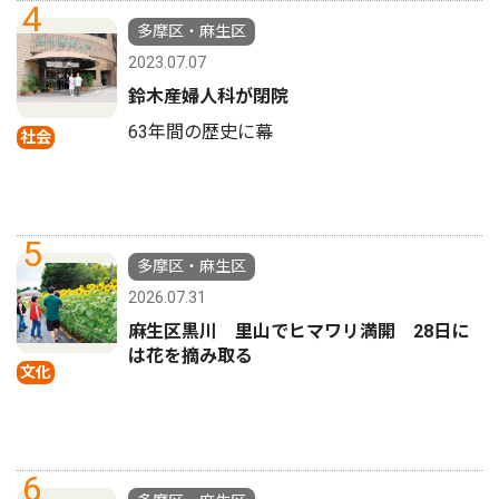
4
多摩区・麻生区
2023.07.07
鈴木産婦人科が閉院
63年間の歴史に幕
社会
5
多摩区・麻生区
2026.07.31
麻生区黒川 里山でヒマワリ満開 28日に
は花を摘み取る
文化
6