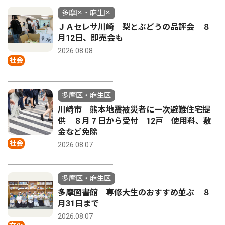
多摩区・麻生区
ＪＡセレサ川崎 梨とぶどうの品評会 ８
月12日、即売会も
2026.08.08
社会
多摩区・麻生区
川崎市 熊本地震被災者に一次避難住宅提
供 ８月７日から受付 12戸 使用料、敷
金など免除
社会
2026.08.07
多摩区・麻生区
多摩図書館 専修大生のおすすめ並ぶ ８
月31日まで
2026.08.07