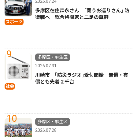
2026.07.24
多摩区在住森永さん ｢闘うお巡りさん｣ 防
衛戦へ 総合格闘家と二足の草鞋
スポーツ
9
多摩区・麻生区
2026.07.31
川崎市 ｢防災ラジオ｣受付開始 無償・有
償とも先着２千台
社会
10
多摩区・麻生区
2026.07.28