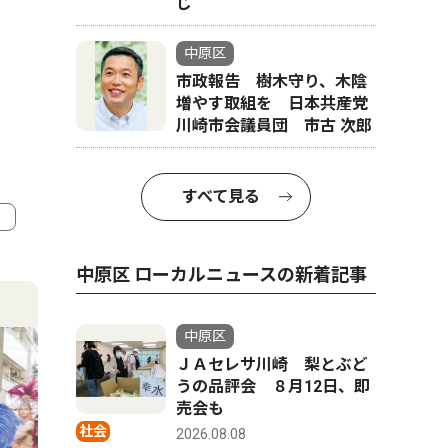
じ
中原区
市政報告 樹木守り、木陰
増やす取組を 日本共産党
川崎市会議員団 市古 次郎
すべて見る
4
5
中原区 ローカルニュースの新着記事
中原区
ＪＡセレサ川崎 梨とぶど
うの品評会 ８月12日、即
売会も
社会
2026.08.08