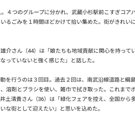
人。４つのグループに分かれ、武蔵小杉駅前こすぎコア
ているごみを１時間ほどかけて拾い集めた。街がきれい
雄介さん（44）は「娘たちも地域貢献に関心を持って
がなっていないと強く感じた」と話した。
動を行うのは３回目。過去２回は、南武沿線道路と綱
を、溶剤とブラシを使い、雑巾で拭き取った。これまで
井土清貴さん（36）は「緑化フェアを控え、全国から
れいな街として迎えたい」と思いを込めた。