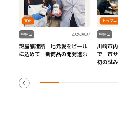
文化
トップニ
6.07.24
中原区
2026.08.07
中原区
ん来
鍵屋醸造所 地元愛をビール
川崎市内
会
に込めて 新商品の開発進む
で 市
初の試み