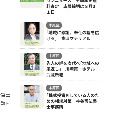
ウンニュース 不動産を無
料査定 応募締切は８月3
１日
中原区
｢地域に感謝、奉仕の輪を広
げる｣ 高山マテリアル
中原区
先人の絆を次代へ｢地域への
恩返し｣ 川崎第一ホテル
武蔵新城
中原区
全富士
｢株式投資をしている人のた
めの相続対策 神谷司法書
活動を
士事務所