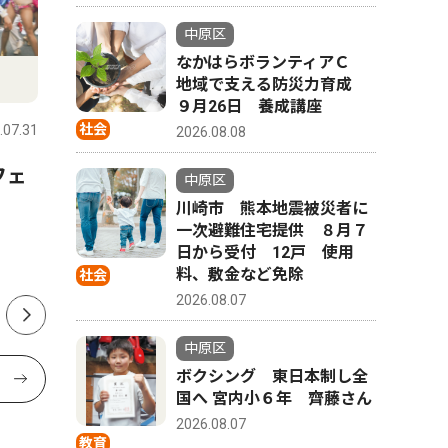
中原区
なかはらボランティアＣ
文化
教育
地域で支える防災力育成
９月26日 養成講座
社会
.07.31
中原区
2026.08.07
中原区
2026.08.08
フェ
市民館で夏まつり ８月８
ボクシン
中原区
日 打ち水も
へ 宮内
川崎市 熊本地震被災者に
一次避難住宅提供 ８月７
日から受付 12戸 使用
料、敷金など免除
社会
2026.08.07
中原区
ボクシング 東日本制し全
国へ 宮内小６年 齊藤さん
2026.08.07
教育