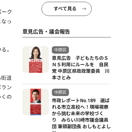
すべて見る
パーク
になっ
意見広告・議会報告
いる。
中原区
意見広告 子どもたちのＳ
ＮＳ利用にルールを 自民
党 中原区県政政策委員 川
島街道
本さとみ
ボラン
中原区
多くの
市政レポートNo.189 選ば
れる市立高校へ！現場視察
から挑む未来の学校づく
り みらい川崎市議会議員
団 筆頭副団長 おしもとよし