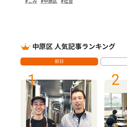
#ごみ
#中原区
#社会
中原区 人気記事ランキング
前日
1
2