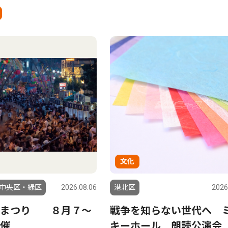
文化
中央区・緑区
2026.08.06
港北区
2026
夕まつり ８月７〜
戦争を知らない世代へ 
催
キーホール 朗読公演会