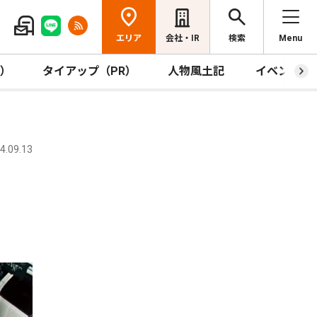
エリア
会社・IR
検索
Menu
R）
タイアップ（PR）
人物風土記
イベント
.09.13