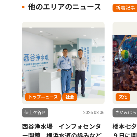
他のエリアのニュース
新着記事
トップニュース
社会
文化
保土ケ谷区
2026.08.06
さがみはら
西谷浄水場 インフォセンタ
橋本七
ー開館 横浜水道の歩みなど
９日に開