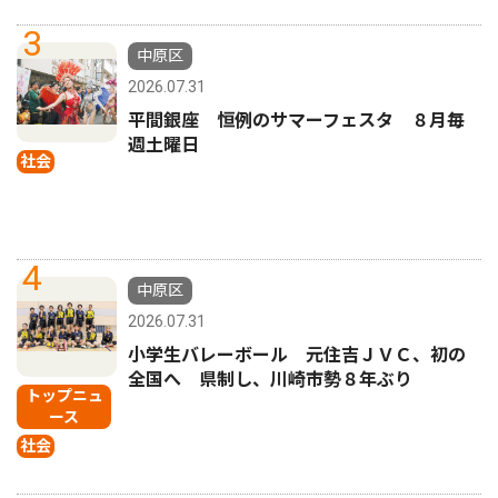
3
中原区
2026.07.31
平間銀座 恒例のサマーフェスタ ８月毎
週土曜日
社会
4
中原区
2026.07.31
小学生バレーボール 元住吉ＪＶＣ、初の
全国へ 県制し、川崎市勢８年ぶり
トップニュ
ース
社会