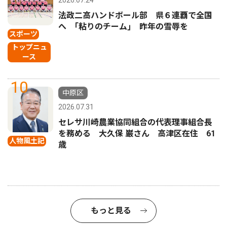
法政二高ハンドボール部 県６連覇で全国
へ ｢粘りのチーム｣ 昨年の雪辱を
スポーツ
トップニュ
ース
10
中原区
2026.07.31
セレサ川崎農業協同組合の代表理事組合長
を務める 大久保 巌さん 高津区在住 61
人物風土記
歳
もっと見る