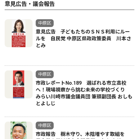
意見広告・議会報告
中原区
意見広告 子どもたちのＳＮＳ利用にルー
ルを 自民党 中原区県政政策委員 川本さ
とみ
中原区
市政レポートNo.189 選ばれる市立高校
へ！現場視察から挑む未来の学校づくり
みらい川崎市議会議員団 筆頭副団長 おしも
とよしじ
中原区
市政報告 樹木守り、木陰増やす取組を