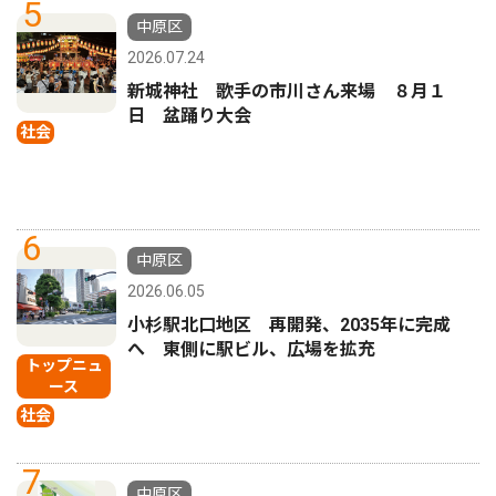
5
中原区
2026.07.24
新城神社 歌手の市川さん来場 ８月１
日 盆踊り大会
社会
6
中原区
2026.06.05
小杉駅北口地区 再開発、2035年に完成
へ 東側に駅ビル、広場を拡充
トップニュ
ース
社会
7
中原区