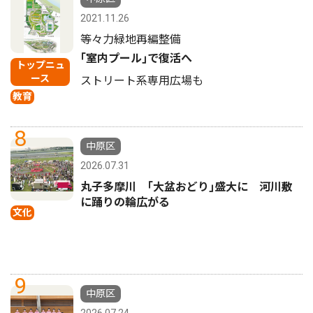
2021.11.26
等々力緑地再編整備
｢室内プール｣で復活へ
トップニュ
ース
ストリート系専用広場も
教育
8
中原区
2026.07.31
丸子多摩川 ｢大盆おどり｣盛大に 河川敷
に踊りの輪広がる
文化
9
中原区
2026.07.24