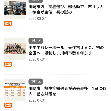
川崎市内 高校選び、部活動で 市サッカ
ー協会が主催 初の試み
2026.08.07
教育
中原区
小学生バレーボール 元住吉ＪＶＣ、初の
全国へ 県制し、川崎市勢８年ぶり
2026.07.31
社会
中原区
川崎市 熱中症搬送者が過去最多 1日に43
人 暑さ対策を
2026.07.31
社会