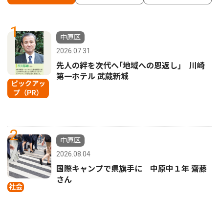
1
中原区
2026.07.31
先人の絆を次代へ｢地域への恩返し｣ 川崎
第一ホテル 武蔵新城
ピックアッ
プ（PR）
2
中原区
2026.08.04
国際キャンプで県旗手に 中原中１年 齋藤
さん
社会