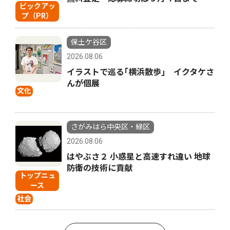
ピックアッ
プ（PR）
保土ケ谷区
2026.08.06
イラストで巡る｢横浜散歩｣ イクタケさ
んが個展
文化
さがみはら中央区・緑区
2026.08.06
はやぶさ２ 小惑星と高速すれ違い 地球
防衛の技術に貢献
トップニュ
ース
社会