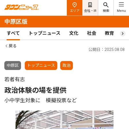
エリア
会社・IR
検索
Menu
中原区版
すべて
トップニュース
文化
社会
教育
ス
戻る
公開日：2025.08.08
中原区
トップニュース
政治
若者有志
政治体験の場を提供
小中学生対象に 模擬投票など