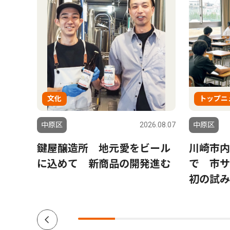
文化
トップニ
6.07.24
中原区
2026.08.07
中原区
ん来
鍵屋醸造所 地元愛をビール
川崎市内
会
に込めて 新商品の開発進む
で 市
初の試み