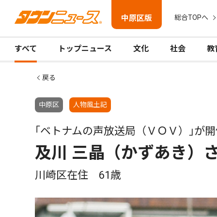
中原区版
総合TOPへ
すべて
トップニュース
文化
社会
教
戻る
中原区
人物風土記
｢ベトナムの声放送局（ＶＯＶ）｣が
及川 三晶（かずあき）
川崎区在住 61歳