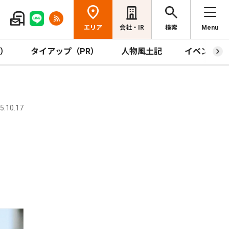
エリア
会社・IR
検索
Menu
R）
タイアップ（PR）
人物風土記
イベント
.10.17