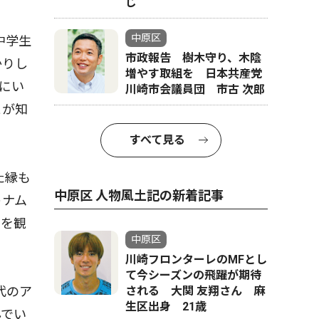
じ
中原区
中学生
市政報告 樹木守り、木陰
かりし
増やす取組を 日本共産党
にい
川崎市会議員団 市古 次郎
とが知
すべて見る
た縁も
中原区 人物風土記の新着記事
トナム
画を観
中原区
川崎フロンターレのMFとし
て今シーズンの飛躍が期待
代のア
される 大関 友翔さん 麻
生区出身 21歳
んでい