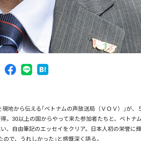
を現地から伝える｢ベトナムの声放送局（ＶＯＶ）｣が、
得。30以上の国からやって来た参加者たちと、ベトナ
戦い、自由筆記のエッセイをクリア。日本人初の栄誉に
たので、うれしかった｣と感慨深く語る。