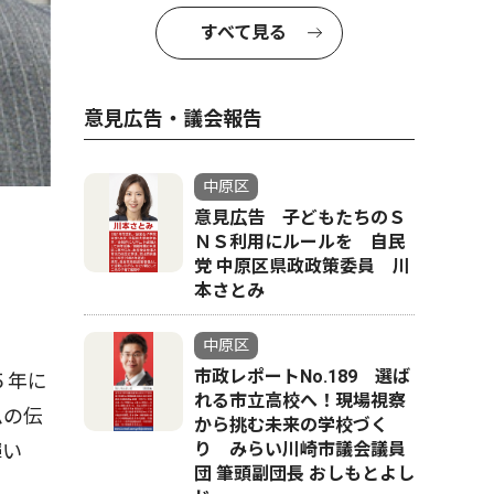
すべて見る
意見広告・議会報告
中原区
意見広告 子どもたちのＳ
ＮＳ利用にルールを 自民
党 中原区県政政策委員 川
本さとみ
中原区
市政レポートNo.189 選ば
５年に
れる市立高校へ！現場視察
ムの伝
から挑む未来の学校づく
り みらい川崎市議会議員
輝い
団 筆頭副団長 おしもとよし