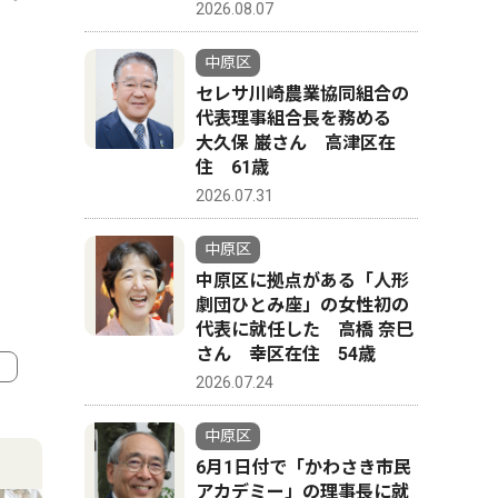
2026.08.07
中原区
セレサ川崎農業協同組合の
代表理事組合長を務める
大久保 巌さん 高津区在
住 61歳
2026.07.31
中原区
中原区に拠点がある「人形
劇団ひとみ座」の女性初の
代表に就任した 高橋 奈巳
さん 幸区在住 54歳
2026.07.24
4
5
中原区
6月1日付で「かわさき市民
アカデミー」の理事長に就