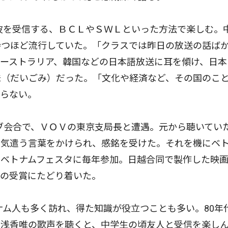
波を受信する、ＢＣＬやＳＷＬといった方法で楽しむ。
持つほど流行していた。「クラスでは昨日の放送の話ば
ーストラリア、韓国などの日本語放送に耳を傾け、日本
味（だいごみ）だった。「文化や経済など、その国のこ
わらない。
ブ会合で、ＶＯＶの東京支局長と遭遇。元から聴いてい
を気遣う言葉をかけられ、感銘を受けた。それを機にベ
るベトナムフェスタに毎年参加。日越合同で製作した映
回の受賞にたどり着いた。
ム人も多く訪れ、得た知識が役立つことも多い。80年
や浅香唯の歌声を聴くと、中学生の頃友人と受信を楽し