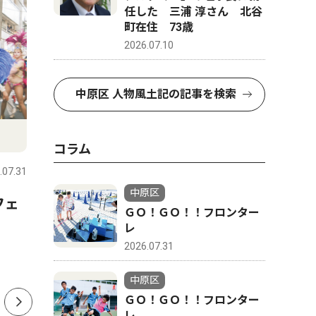
任した 三浦 淳さん 北谷
町在住 73歳
2026.07.10
中原区 人物風土記の記事を検索
文化
教育
コラム
.07.31
中原区
2026.08.07
中原区
中原区
フェ
市民館で夏まつり ８月８
ボクシン
ＧＯ！ＧＯ！！フロンター
日 打ち水も
へ 宮内
レ
2026.07.31
中原区
ＧＯ！ＧＯ！！フロンター
レ