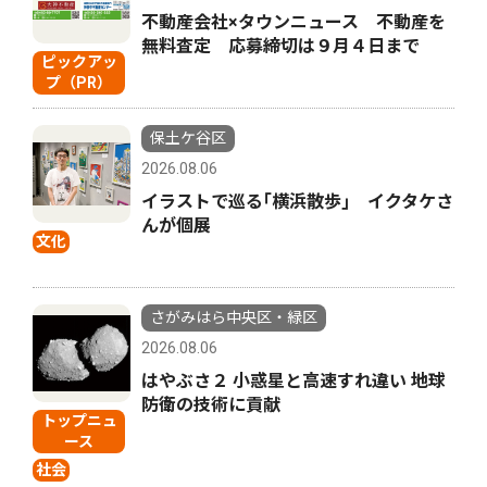
不動産会社×タウンニュース 不動産を
無料査定 応募締切は９月４日まで
ピックアッ
プ（PR）
保土ケ谷区
2026.08.06
イラストで巡る｢横浜散歩｣ イクタケさ
んが個展
文化
さがみはら中央区・緑区
2026.08.06
はやぶさ２ 小惑星と高速すれ違い 地球
防衛の技術に貢献
トップニュ
ース
社会