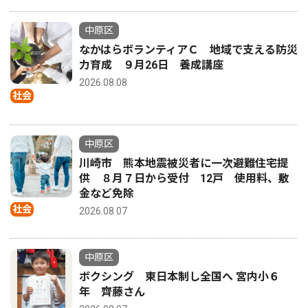
中原区
なかはらボランティアＣ 地域で支える防災
力育成 ９月26日 養成講座
2026.08.08
社会
中原区
川崎市 熊本地震被災者に一次避難住宅提
供 ８月７日から受付 12戸 使用料、敷
金など免除
社会
2026.08.07
中原区
ボクシング 東日本制し全国へ 宮内小６
年 齊藤さん