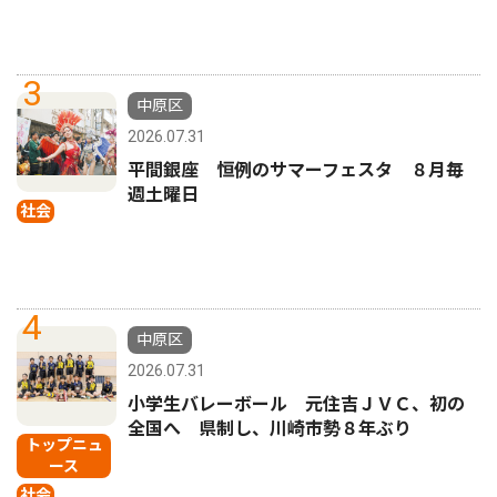
3
中原区
2026.07.31
平間銀座 恒例のサマーフェスタ ８月毎
週土曜日
社会
4
中原区
2026.07.31
小学生バレーボール 元住吉ＪＶＣ、初の
全国へ 県制し、川崎市勢８年ぶり
トップニュ
ース
社会