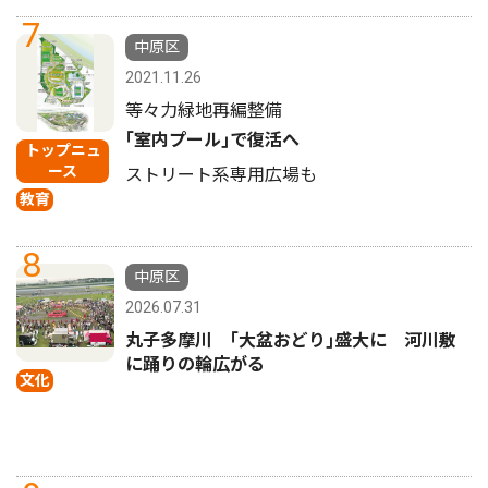
7
中原区
2021.11.26
等々力緑地再編整備
｢室内プール｣で復活へ
トップニュ
ース
ストリート系専用広場も
教育
8
中原区
2026.07.31
丸子多摩川 ｢大盆おどり｣盛大に 河川敷
に踊りの輪広がる
文化