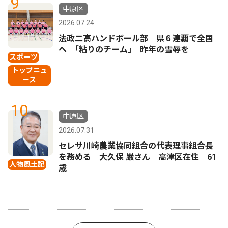
9
中原区
2026.07.24
法政二高ハンドボール部 県６連覇で全国
へ ｢粘りのチーム｣ 昨年の雪辱を
スポーツ
トップニュ
ース
10
中原区
2026.07.31
セレサ川崎農業協同組合の代表理事組合長
を務める 大久保 巌さん 高津区在住 61
人物風土記
歳