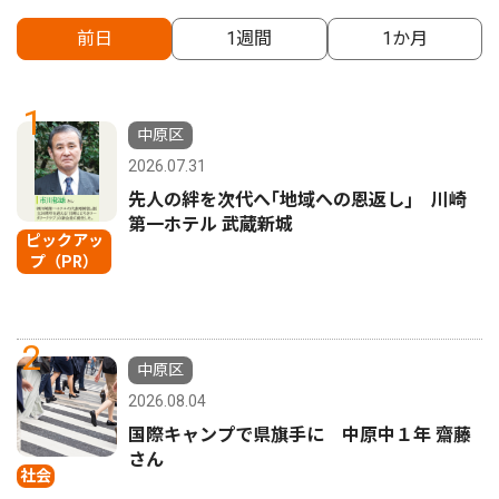
前日
1週間
1か月
1
中原区
2026.07.31
先人の絆を次代へ｢地域への恩返し｣ 川崎
第一ホテル 武蔵新城
ピックアッ
プ（PR）
2
中原区
2026.08.04
国際キャンプで県旗手に 中原中１年 齋藤
さん
社会