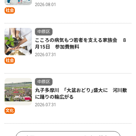
2026.08.01
社会
中原区
こころの病気もつ若者を支える家族会 ８
月15日 参加費無料
2026.07.31
社会
中原区
丸子多摩川 ｢大盆おどり｣盛大に 河川敷
に踊りの輪広がる
2026.07.31
文化