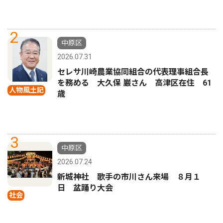
2
中原区
2026.07.31
セレサ川崎農業協同組合の代表理事組合長
を務める 大久保 巌さん 高津区在住 61
人物風土記
歳
3
中原区
2026.07.24
新城神社 歌手の市川さん来場 ８月１
日 盆踊り大会
社会