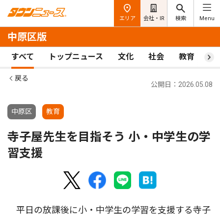
エリア
会社・IR
検索
Menu
中原区版
すべて
トップニュース
文化
社会
教育
ス
戻る
公開日：2026.05.08
中原区
教育
寺子屋先生を目指そう 小・中学生の学
習支援
平日の放課後に小・中学生の学習を支援する寺子