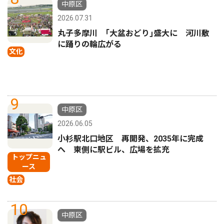
中原区
2026.07.31
丸子多摩川 ｢大盆おどり｣盛大に 河川敷
に踊りの輪広がる
文化
9
中原区
2026.06.05
小杉駅北口地区 再開発、2035年に完成
へ 東側に駅ビル、広場を拡充
トップニュ
ース
社会
10
中原区