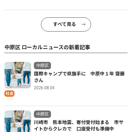
すべて見る
中原区 ローカルニュースの新着記事
中原区
国際キャンプで県旗手に 中原中１年 齋藤
さん
2026.08.04
社会
中原区
川崎市 熊本地震、寄付受付始まる 市サ
イトからクレカで 口座受付も準備中