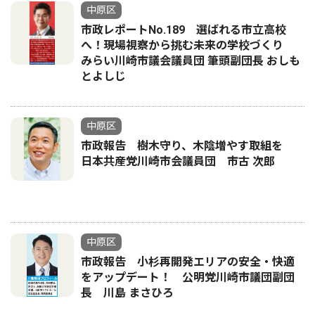
中原区
市政レポートNo.189 選ばれる市立高校
へ！現場視察から挑む未来の学校づくり
みらい川崎市議会議員団 筆頭副団長 おしも
とよしじ
中原区
市政報告 樹木守り、木陰増やす取組を
日本共産党川崎市会議員団 市古 次郎
中原区
市政報告 小杉再開発エリアの安全・快適
をアップデート！ 公明党川崎市議団副団
長 川島 まさひろ