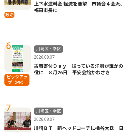
上下水道料金 軽減を要望 市議会４会派、
福田市長に
政治
6
川崎区・幸区
2026.08.07
古着寄付Ｄａｙ 眠っている洋服が誰かの
役に ８月26日 平安会館かわさき
ピックアッ
プ（PR）
7
川崎区・幸区
2026.08.07
川崎ＢＴ 新ヘッドコーチに桶谷大氏 日