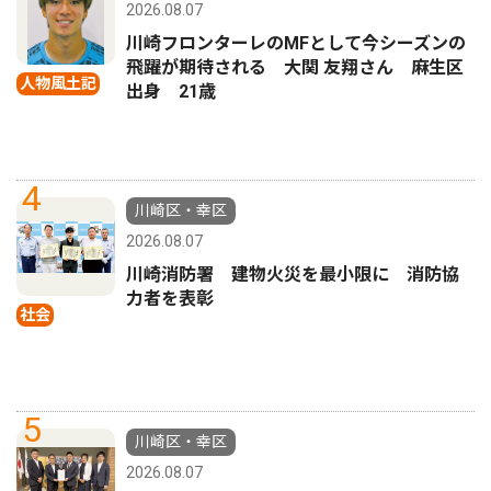
2026.08.07
川崎フロンターレのMFとして今シーズンの
飛躍が期待される 大関 友翔さん 麻生区
人物風土記
出身 21歳
4
川崎区・幸区
2026.08.07
川崎消防署 建物火災を最小限に 消防協
力者を表彰
社会
5
川崎区・幸区
2026.08.07