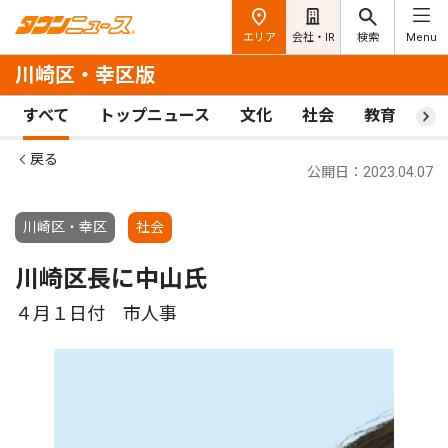
エリア
会社・IR
検索
Menu
川崎区・幸区版
すべて
トップニュース
文化
社会
教育
ス
戻る
公開日：2023.04.07
川崎区・幸区
社会
川崎区長に中山氏
４月１日付 市人事