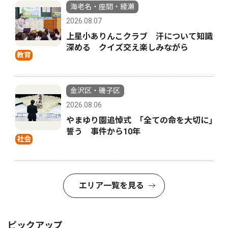
海老名・座間・綾瀬
2026.08.07
上星小ありんこクラブ 汗について知識
深める クイズ交え楽しみながら
教育
金沢区・磯子区
2026.08.06
やまゆり園追悼式 ｢全ての命を大切に｣
誓う 事件から10年
社会
エリア一覧を見る
ピックアップ