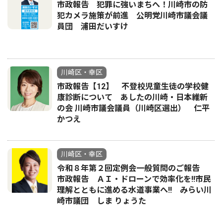
市政報告 犯罪に強いまちへ！川崎市の防
犯カメラ施策が前進 公明党川崎市議会議
員団 浦田だいすけ
川崎区・幸区
市政報告【12】 不登校児童生徒の学校健
康診断について あしたの川崎・日本維新
の会 川崎市議会議員（川崎区選出） 仁平
かつえ
川崎区・幸区
令和８年第２回定例会一般質問のご報告
市政報告 ＡＩ・ドローンで効率化を!!市民
理解とともに進める水道事業へ!! みらい川
崎市議団 しま りょうた