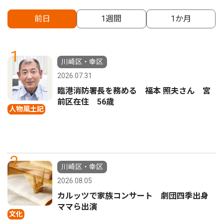
前日
1週間
1か月
1
川崎区・幸区
2026.07.31
臨港消防署長を務める 福本 照夫さん 宮
前区在住 56歳
人物風土記
2
川崎区・幸区
2026.08.05
カルッツで家族コンサート 劇団四季出身
ママら出演
文化