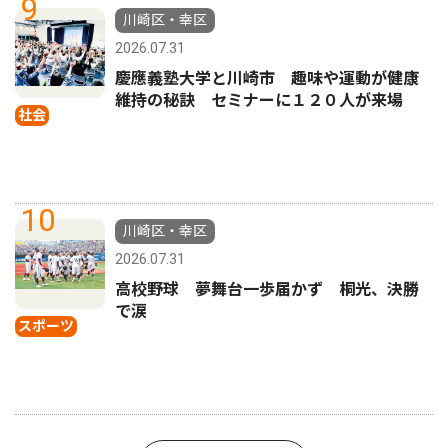
9
川崎区・幸区
2026.07.31
慶應義塾大学と川崎市 趣味や運動が健康
維持の秘訣 セミナーに１２０人が来場
社会
10
川崎区・幸区
2026.07.31
高校野球 夢舞台一歩届かず 桐光、決勝
で涙
スポーツ