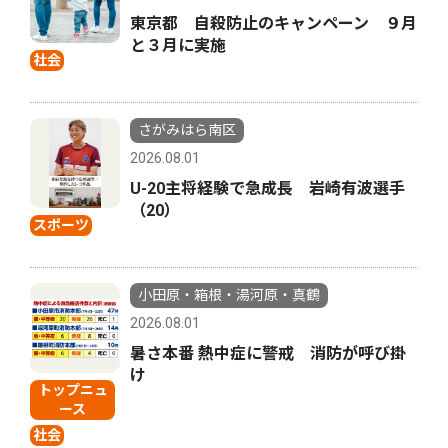
東京都 自殺防止のキャンペーン ９月
と３月に実施
社会
さがみはら南区
2026.08.01
U-20主将経験で急成長 岩崎有波選手
（20）
スポーツ
小田原・箱根・湯河原・真鶴
2026.08.01
暑さ本番 熱中症に警戒 消防が呼び掛
け
トップニュ
ース
社会