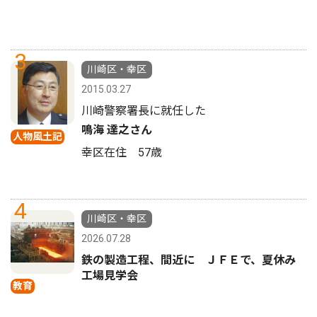
3
川崎区・幸区
2015.03.27
川崎警察署長に就任した
鳴海 達之さん
人物風土記
幸区在住 57歳
4
川崎区・幸区
2026.07.28
鉄の製造工程、間近に ＪＦＥで、夏休み
工場見学会
教育