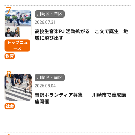
7
川崎区・幸区
2026.07.31
高校生音楽PJ 活動拡がる こ文で誕生 地
域に飛び出す
トップニュ
ース
教育
8
川崎区・幸区
2026.08.04
音訳ボランティア募集 川崎市で養成講
座開催
社会