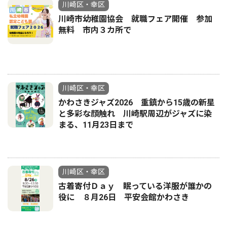
川崎区・幸区
川崎市幼稚園協会 就職フェア開催 参加
無料 市内３カ所で
川崎区・幸区
かわさきジャズ2026 重鎮から15歳の新星
と多彩な顔触れ 川崎駅周辺がジャズに染
まる、11月23日まで
川崎区・幸区
古着寄付Ｄａｙ 眠っている洋服が誰かの
役に ８月26日 平安会館かわさき