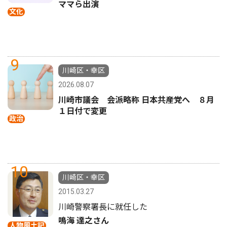
ママら出演
文化
9
川崎区・幸区
2026.08.07
川崎市議会 会派略称 日本共産党へ ８月
１日付で変更
政治
10
川崎区・幸区
2015.03.27
川崎警察署長に就任した
鳴海 達之さん
人物風土記