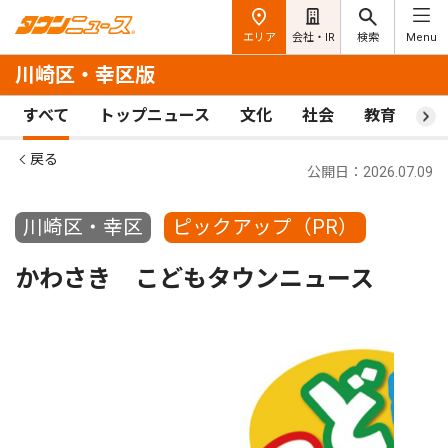
エリア
会社・IR
検索
Menu
川崎区・幸区版
すべて
トップニュース
文化
社会
教育
ス
戻る
公開日：2026.07.09
川崎区・幸区
ピックアップ（PR）
かわさき こどもタウンニュース