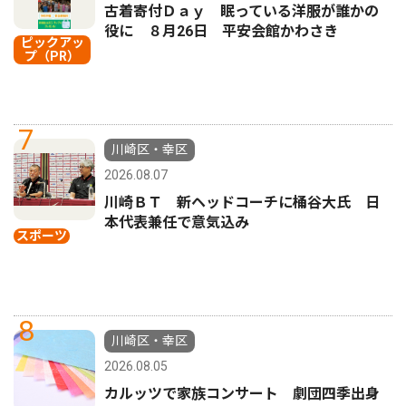
古着寄付Ｄａｙ 眠っている洋服が誰かの
役に ８月26日 平安会館かわさき
ピックアッ
プ（PR）
7
川崎区・幸区
2026.08.07
川崎ＢＴ 新ヘッドコーチに桶谷大氏 日
本代表兼任で意気込み
スポーツ
8
川崎区・幸区
2026.08.05
カルッツで家族コンサート 劇団四季出身