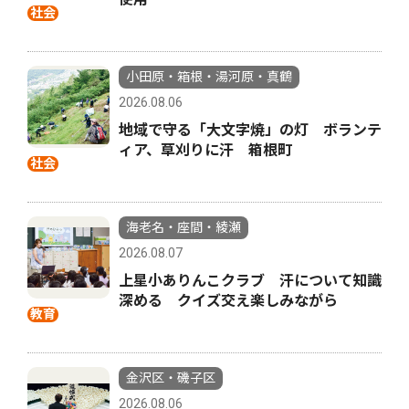
社会
小田原・箱根・湯河原・真鶴
2026.08.06
地域で守る「大文字焼」の灯 ボランテ
ィア、草刈りに汗 箱根町
社会
海老名・座間・綾瀬
2026.08.07
上星小ありんこクラブ 汗について知識
深める クイズ交え楽しみながら
教育
金沢区・磯子区
2026.08.06