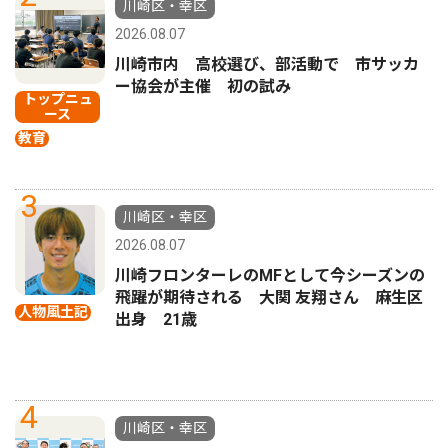
川崎区・幸区
2026.08.07
川崎市内 高校選び、部活動で 市サッカ
ー協会が主催 初の試み
トップニュ
ース
教育
3
川崎区・幸区
2026.08.07
川崎フロンターレのMFとして今シーズンの
飛躍が期待される 大関 友翔さん 麻生区
人物風土記
出身 21歳
4
川崎区・幸区