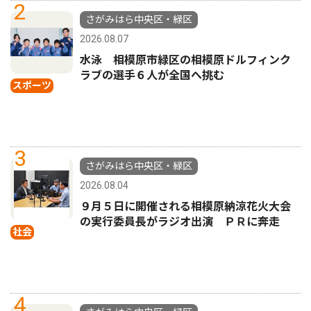
2
さがみはら中央区・緑区
2026.08.07
水泳 相模原市緑区の相模原ドルフィンク
ラブの選手６人が全国へ挑む
スポーツ
3
さがみはら中央区・緑区
2026.08.04
９月５日に開催される相模原納涼花火大会
の実行委員長がラジオ出演 ＰＲに奔走
社会
4