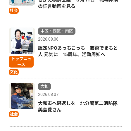
の証言動画を見る
社会
中区・西区・南区
2026.08.06
認定NPOあっちこっち 芸術でまちと
人 元気に 15周年、活動周知へ
トップニュ
ース
文化
大和
2026.08.07
大和市へ恩返しを 北分署第二消防隊
美島愛さん
社会