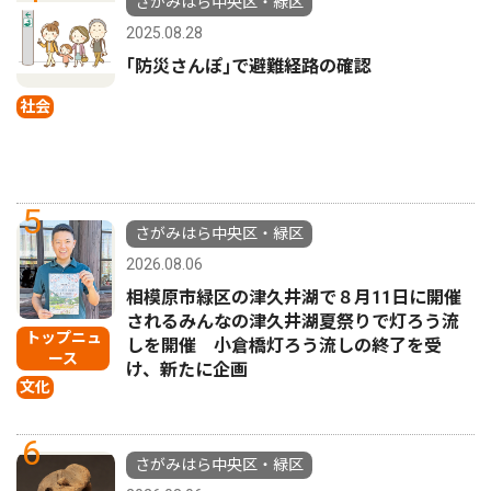
さがみはら中央区・緑区
2025.08.28
｢防災さんぽ｣で避難経路の確認
社会
5
さがみはら中央区・緑区
2026.08.06
相模原市緑区の津久井湖で８月11日に開催
されるみんなの津久井湖夏祭りで灯ろう流
トップニュ
しを開催 小倉橋灯ろう流しの終了を受
ース
け、新たに企画
文化
6
さがみはら中央区・緑区