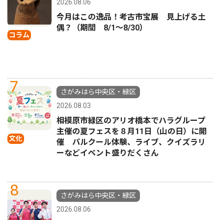
2026.08.06
今月はこの逸品！考古市宝展 見上げる土
偶？（期間 8/1〜8/30）
コラム
7
さがみはら中央区・緑区
2026.08.03
相模原市緑区のアリオ橋本でハラグループ
主催の夏フェスを８月11日（山の日）に開
文化
催 パルクール体験、ライブ、クイズラリ
ーなどイベント盛りだくさん
8
さがみはら中央区・緑区
2026.08.06