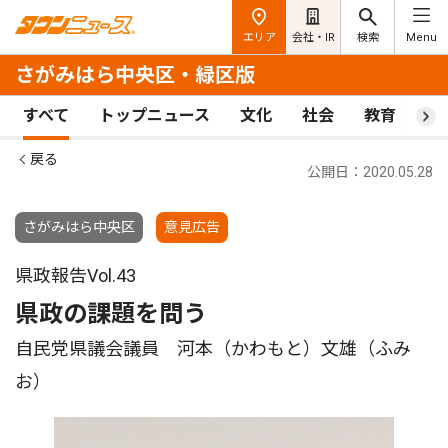
エリア
会社・IR
検索
Menu
さがみはら中央区・緑区版
すべて
トップニュース
文化
社会
教育
ス
戻る
公開日：2020.05.28
さがみはら中央区
意見広告
県政報告Vol.43
県政の課題を問う
自民党県議会議員 河本（かわもと）文雄（ふみ
お）