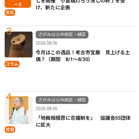
しを開催 小倉橋灯ろう流しの終了を受
ース
け、新たに企画
文化
3
さがみはら中央区・緑区
2026.08.06
今月はこの逸品！考古市宝展 見上げる土
偶？（期間 8/1〜8/30）
コラム
4
さがみはら中央区・緑区
2026.08.06
「地裁相模原に合議制を」 協議会55団体
に拡大
社会