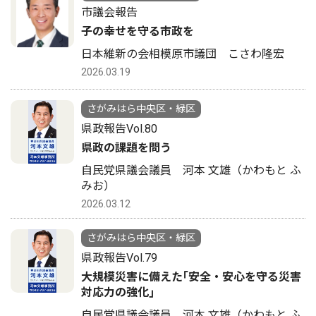
市議会報告
子の幸せを守る市政を
日本維新の会相模原市議団 こさわ隆宏
2026.03.19
さがみはら中央区・緑区
県政報告Vol.80
県政の課題を問う
自民党県議会議員 河本 文雄（かわもと ふ
みお）
2026.03.12
さがみはら中央区・緑区
県政報告Vol.79
大規模災害に備えた｢安全・安心を守る災害
対応力の強化｣
自民党県議会議員 河本 文雄（かわもと ふ