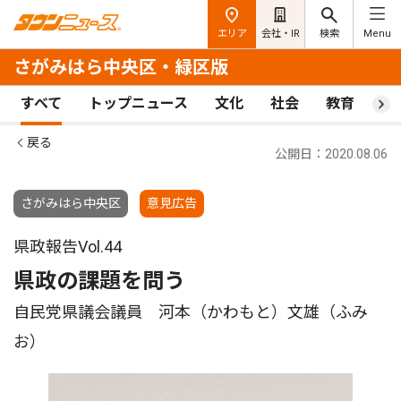
エリア
会社・IR
検索
Menu
さがみはら中央区・緑区版
すべて
トップニュース
文化
社会
教育
ス
戻る
公開日：2020.08.06
さがみはら中央区
意見広告
県政報告Vol.44
県政の課題を問う
自民党県議会議員 河本（かわもと）文雄（ふみ
お）