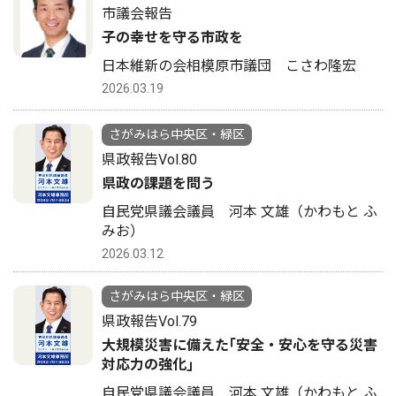
市議会報告
子の幸せを守る市政を
日本維新の会相模原市議団 こさわ隆宏
2026.03.19
さがみはら中央区・緑区
県政報告Vol.80
県政の課題を問う
自民党県議会議員 河本 文雄（かわもと ふ
みお）
2026.03.12
さがみはら中央区・緑区
県政報告Vol.79
大規模災害に備えた｢安全・安心を守る災害
対応力の強化｣
自民党県議会議員 河本 文雄（かわもと ふ