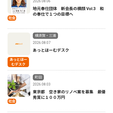
2026.08.06
地元奉仕団体 新会長の横顔 Vol.3 和
の奉仕で１つの目標へ
社会
横須賀・三浦
2026.08.07
あっとほーむデスク
あっとほー
むデスク
町田
2026.08.03
東京都 空き家のリノベ案を募集 最優
秀賞に１００万円
社会