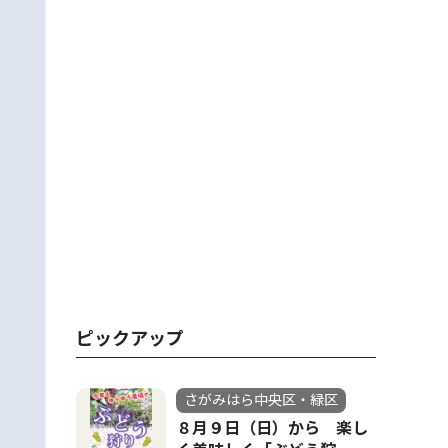
ピックアップ
さがみはら中央区・緑区
８月９日（日）から 楽し