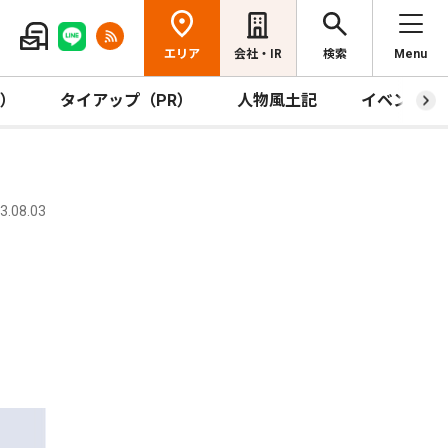
エリア
会社・IR
検索
Menu
R）
タイアップ（PR）
人物風土記
イベント
.08.03