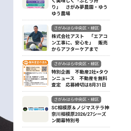
く美味しく「ぶどう狩
り」 さがみ夢農園・ゆう
ゆう農場
さがみはら中央区・緑区
株式会社アスト 「エアコ
ン工事に、安心を」 販売
からアフターケアまで
さがみはら中央区・緑区
特別企画 不動産2社×タウ
ンニュース 不動産を無料
査定 応募締切は8月31日
さがみはら中央区・緑区
SC相模原＆ノジマステラ神
奈川相模原2026/27シーズ
ン開幕特別号