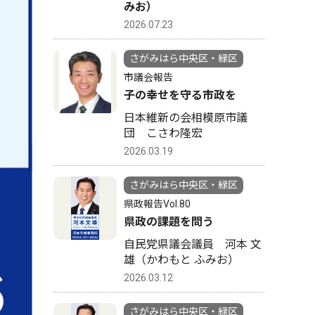
みお）
2026.07.23
さがみはら中央区・緑区
市議会報告
子の幸せを守る市政を
日本維新の会相模原市議
団 こさわ隆宏
2026.03.19
さがみはら中央区・緑区
県政報告Vol.80
県政の課題を問う
自民党県議会議員 河本 文
雄（かわもと ふみお）
2026.03.12
さがみはら中央区・緑区