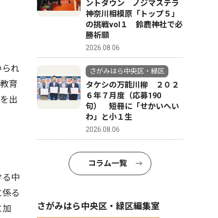
ントダウン ノジマステラ
神奈川相模原「トップ５」
の挑戦vol１ 鈴鹿神社で必
勝祈願
2026.08.06
いられ
さがみはら中央区・緑区
町教育
タケシの万能川柳 ２０２
６年７月度（応募190
恵を出
句） 短冊に「せかいへい
わ」と小１生
2026.08.06
コラム一覧
ける中
に係る
さがみはら中央区・緑区編集室
に加