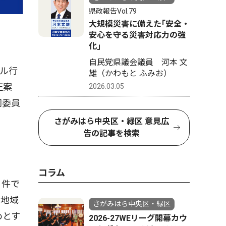
県政報告Vol.79
大規模災害に備えた｢安全・
安心を守る災害対応力の強
化｣
自民党県議会議員 河本 文
ル行
雄（かわもと ふみお）
正案
2026.03.05
同委員
さがみはら中央区・緑区 意見広
告の記事を検索
コラム
る件で
、地域
さがみはら中央区・緑区
めとす
2026-27WEリーグ開幕カウ