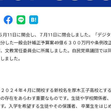
月11日に開会し、７月11日に閉会しました。「デジタ
分した一般会計補正予算案49億６３００万円や条例改
度、文教常任委員会に所属しました。自民党県議団では
致しました。
２０２４年４月に開校する新校名を厚木王子高校とす
校の存在をあらわす重要なものです。生徒や学校関係者
す。入学を希望する生徒やその保護者、 卒業生をはじ