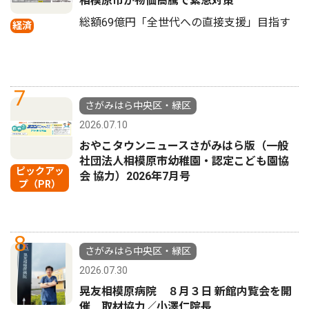
相模原市が物価高騰で緊急対策
総額69億円「全世代への直接支援」目指す
経済
7
さがみはら中央区・緑区
2026.07.10
おやこタウンニュースさがみはら版（一般
社団法人相模原市幼稚園・認定こども園協
ピックアッ
会 協力）2026年7月号
プ（PR）
8
さがみはら中央区・緑区
2026.07.30
晃友相模原病院 ８月３日 新館内覧会を開
催 取材協力／小澤仁院長