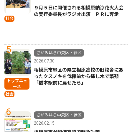
９月５日に開催される相模原納涼花火大会
の実行委員長がラジオ出演 ＰＲに奔走
社会
5
さがみはら中央区・緑区
2026.07.30
相模原市緑区の県立相原高校の旧校舎にあ
ったクスノキを伐採前から挿し木で繁殖
トップニュ
「橋本駅前に戻せたら」
ース
社会
6
さがみはら中央区・緑区
2026.02.15