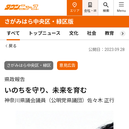
エリア
会社・IR
検索
Menu
さがみはら中央区・緑区版
すべて
トップニュース
文化
社会
教育
ス
戻る
公開日：2023.09.28
さがみはら中央区・緑区
意見広告
県政報告
いのちを守り、未来を育む
神奈川県議会議員（公明党県議団）佐々木 正行