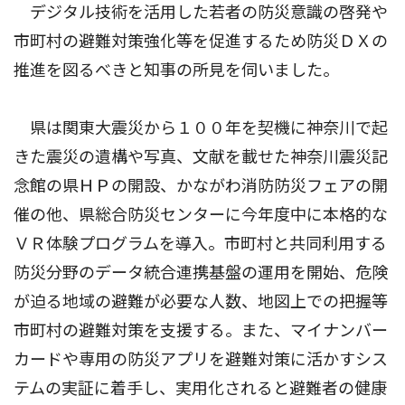
デジタル技術を活用した若者の防災意識の啓発や
市町村の避難対策強化等を促進するため防災ＤＸの
推進を図るべきと知事の所見を伺いました。
県は関東大震災から１００年を契機に神奈川で起
きた震災の遺構や写真、文献を載せた神奈川震災記
念館の県ＨＰの開設、かながわ消防防災フェアの開
催の他、県総合防災センターに今年度中に本格的な
ＶＲ体験プログラムを導入。市町村と共同利用する
防災分野のデータ統合連携基盤の運用を開始、危険
が迫る地域の避難が必要な人数、地図上での把握等
市町村の避難対策を支援する。また、マイナンバー
カードや専用の防災アプリを避難対策に活かすシス
テムの実証に着手し、実用化されると避難者の健康