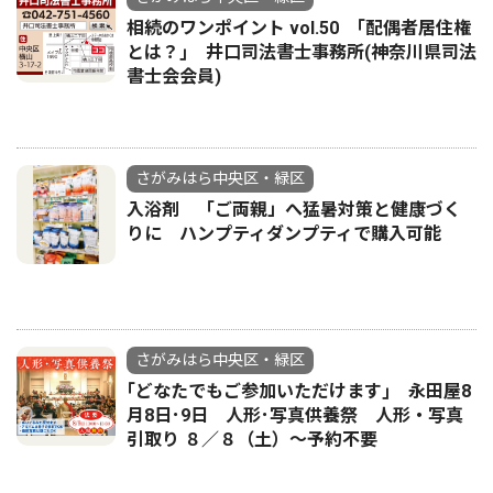
相続のワンポイント vol.50 ｢配偶者居住権
とは？｣ 井口司法書士事務所(神奈川県司法
書士会会員)
さがみはら中央区・緑区
入浴剤 「ご両親」へ猛暑対策と健康づく
りに ハンプティダンプティで購入可能
さがみはら中央区・緑区
｢どなたでもご参加いただけます｣ 永田屋8
月8日･9日 人形･写真供養祭 人形・写真
引取り ８／８（土）〜予約不要