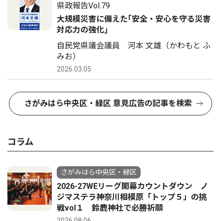
県政報告Vol.79
大規模災害に備えた｢安全・安心を守る災害
対応力の強化｣
自民党県議会議員 河本 文雄（かわもと ふ
みお）
2026.03.05
さがみはら中央区・緑区 意見広告の記事を検索
コラム
さがみはら中央区・緑区
2026-27WEリーグ開幕カウントダウン ノ
ジマステラ神奈川相模原「トップ５」の挑
戦vol１ 鈴鹿神社で必勝祈願
2026.08.06