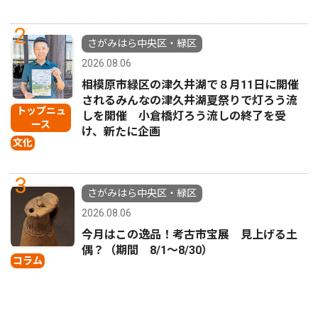
2
さがみはら中央区・緑区
2026.08.06
相模原市緑区の津久井湖で８月11日に開催
されるみんなの津久井湖夏祭りで灯ろう流
トップニュ
しを開催 小倉橋灯ろう流しの終了を受
ース
け、新たに企画
文化
3
さがみはら中央区・緑区
2026.08.06
今月はこの逸品！考古市宝展 見上げる土
偶？（期間 8/1〜8/30）
コラム