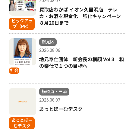
2026.08.07
買取店わかば イオン久里浜店 テレ
カ・お酒を現金化 強化キャンペーン
ピックアッ
８月20日まで
プ（PR）
鶴見区
2026.08.06
地元奉仕団体 新会長の横顔 Vol.3 和
の奉仕で１つの目標へ
社会
横須賀・三浦
2026.08.07
あっとほーむデスク
あっとほー
むデスク