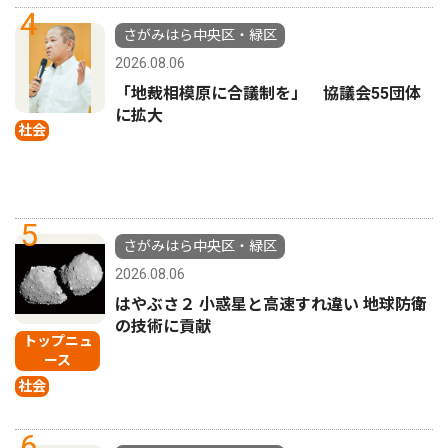
4
さがみはら中央区・緑区
2026.08.06
「地裁相模原に合議制を」 協議会55団体
に拡大
社会
5
さがみはら中央区・緑区
2026.08.06
はやぶさ２ 小惑星と高速すれ違い 地球防衛
の技術に貢献
トップニュ
ース
社会
6