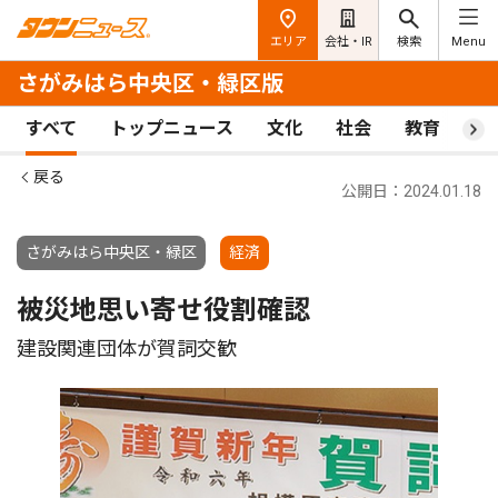
エリア
会社・IR
検索
Menu
さがみはら中央区・緑区版
すべて
トップニュース
文化
社会
教育
ス
戻る
公開日：2024.01.18
さがみはら中央区・緑区
経済
被災地思い寄せ役割確認
建設関連団体が賀詞交歓