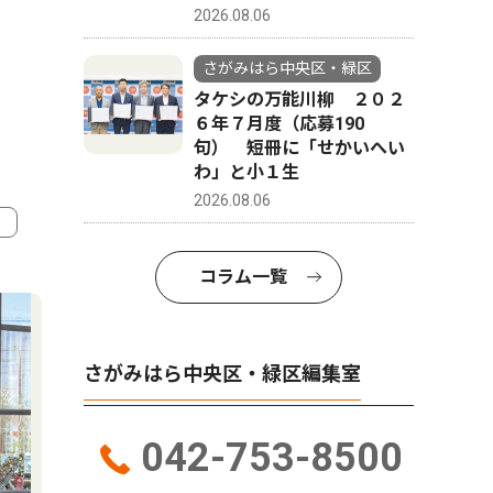
2026.08.06
さがみはら中央区・緑区
タケシの万能川柳 ２０２
６年７月度（応募190
句） 短冊に「せかいへい
わ」と小１生
2026.08.06
4
5
コラム一覧
さがみはら中央区・緑区編集室
042-753-8500