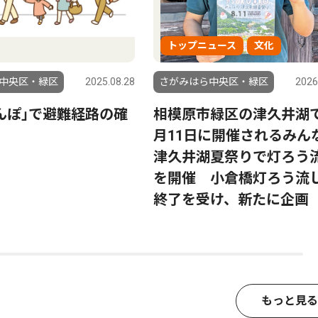
トップニュース
文化
中央区・緑区
2025.08.28
さがみはら中央区・緑区
2026
んぽ｣で避難経路の確
相模原市緑区の津久井湖
月11日に開催されるみん
津久井湖夏祭りで灯ろう
を開催 小倉橋灯ろう流
終了を受け、新たに企画
もっと見る