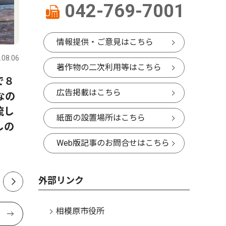
042-769-7001
コラム
社会
情報提供・ご意見はこちら
.08.06
さがみはら中央区・緑区
2026.08.06
さがみはら
著作物の二次利用等はこちら
で８
今月はこの逸品！考古市宝
「地裁相
広告掲載はこちら
なの
展 見上げる土偶？（期間
協議会5
流し
8/1〜8/30）
紙面の設置場所はこちら
しの
Web版記事のお問合せはこちら
外部リンク
相模原市役所