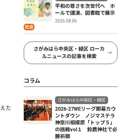
平和の尊さを次世代へ ホ
ールで講演、図書館で展示
2026.08.06
社会
さがみはら中央区・緑区 ローカ
ルニュースの記事を検索
コラム
さがみはら中央区・緑区
えた
2026-27WEリーグ開幕カウ
ントダウン ノジマステラ
神奈川相模原「トップ５」
の挑戦vol１ 鈴鹿神社で必
勝祈願