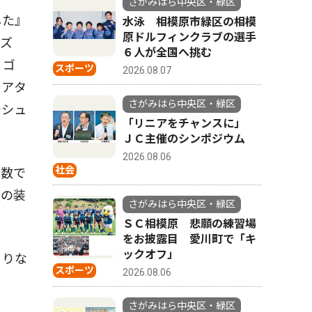
さがみはら中央区・緑区
した』
水泳 相模原市緑区の相模
原ドルフィンクラブの選手
ンズ
６人が全国へ挑む
リゴ
スポーツ
2026.08.07
シアタ
さがみはら中央区・緑区
でシュ
「リニアをチャンスに」
ＪＣ主催のシンポジウム
2026.08.06
社会
の数で
壁の装
さがみはら中央区・緑区
ＳＣ相模原 悲願の練習場
をお披露目 愛川町で「キ
ックオフ」
くりな
スポーツ
2026.08.06
さがみはら中央区・緑区