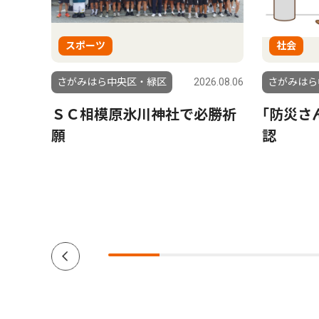
スポーツ
社会
6.08.01
さがみはら中央区・緑区
2026.08.06
さがみはら
もら
ＳＣ相模原氷川神社で必勝祈
｢防災さ
援団体
願
認
ーダー
南区在