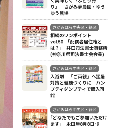
く美味しく「ぶどう狩
り」 さがみ夢農園・ゆう
ゆう農場
さがみはら中央区・緑区
相続のワンポイント
vol.50 ｢配偶者居住権と
は？｣ 井口司法書士事務所
(神奈川県司法書士会会員)
さがみはら中央区・緑区
入浴剤 「ご両親」へ猛暑
対策と健康づくりに ハン
プティダンプティで購入可
能
さがみはら中央区・緑区
｢どなたでもご参加いただけ
ます｣ 永田屋8月8日･9