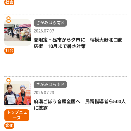
社会
8
さがみはら南区
2026.07.07
夏限定・昼市から夕市に 相模大野北口商
店街 10月まで暑さ対策
社会
9
さがみはら南区
2026.07.23
麻溝ごぼう音頭全国へ 民踊指導者ら500人
に披露
トップニュ
ース
文化