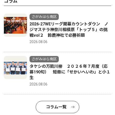
コラム
さがみはら南区
2026-27WEリーグ開幕カウントダウン ノ
ジマステラ神奈川相模原「トップ５」の挑
戦vol２ 鈴鹿神社で必勝祈願
2026.08.06
さがみはら南区
タケシの万能川柳 ２０２６年７月度（応
募190句） 短冊に「せかいへいわ」と小１
生
2026.08.06
コラム一覧