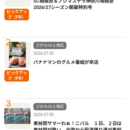
SC相模原＆ノジマステラ神奈川相模原
2026/27シーズン開幕特別号
ピックアッ
プ（PR）
2
さがみはら南区
2026.07.30
バナナマンのグルメ番組が来店
ピックアッ
プ（PR）
3
さがみはら南区
2026.07.30
東林間サマーわぁ！ニバル １日、２日は
東林間が熱い 全国から阿波踊り連が集結