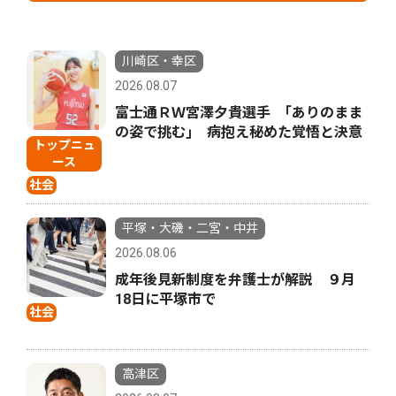
川崎区・幸区
2026.08.07
富士通ＲＷ宮澤夕貴選手 ｢ありのまま
の姿で挑む｣ 病抱え秘めた覚悟と決意
トップニュ
ース
社会
平塚・大磯・二宮・中井
2026.08.06
成年後見新制度を弁護士が解説 ９月
18日に平塚市で
社会
高津区