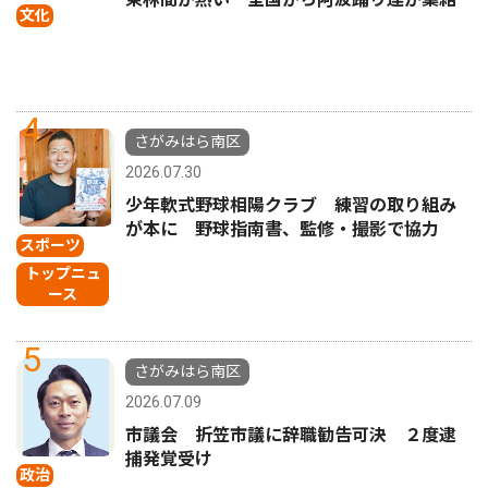
文化
4
さがみはら南区
2026.07.30
少年軟式野球相陽クラブ 練習の取り組み
が本に 野球指南書、監修・撮影で協力
スポーツ
トップニュ
ース
5
さがみはら南区
2026.07.09
市議会 折笠市議に辞職勧告可決 ２度逮
捕発覚受け
政治