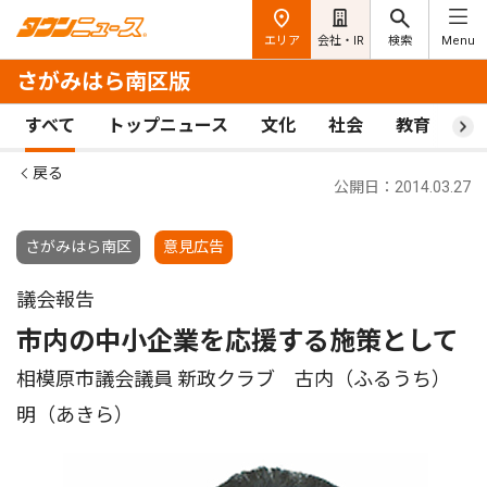
エリア
会社・IR
検索
Menu
さがみはら南区版
すべて
トップニュース
文化
社会
教育
ス
戻る
公開日：2014.03.27
さがみはら南区
意見広告
議会報告
市内の中小企業を応援する施策として
相模原市議会議員 新政クラブ 古内（ふるうち）
明（あきら）