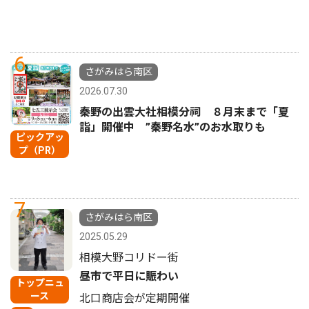
6
さがみはら南区
2026.07.30
秦野の出雲大社相模分祠 ８月末まで「夏
詣」開催中 ”秦野名水”のお水取りも
ピックアッ
プ（PR）
7
さがみはら南区
2025.05.29
相模大野コリドー街
昼市で平日に賑わい
トップニュ
ース
北口商店会が定期開催