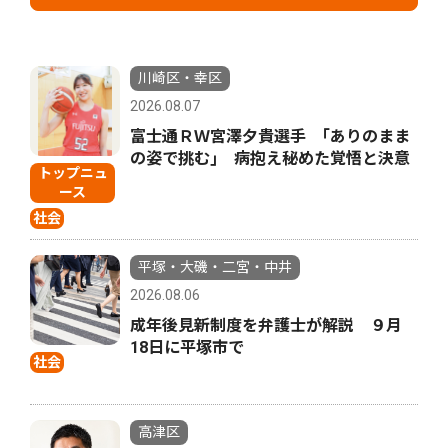
川崎区・幸区
2026.08.07
富士通ＲＷ宮澤夕貴選手 ｢ありのまま
の姿で挑む｣ 病抱え秘めた覚悟と決意
トップニュ
ース
社会
平塚・大磯・二宮・中井
2026.08.06
成年後見新制度を弁護士が解説 ９月
18日に平塚市で
社会
高津区