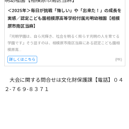
＜2025年＞毎日が挑戦「悔しい」や「出来た！」の成長を
実感／認定こども園相模原高等学校付属光明幼稚園【相模
原市南区当麻】
『光明学園は、自ら光輝き、社会を明るく照らす光明の人を育てる
学園です』そう話すのは、相模原市南区当麻にある認定こども園相
模原高...
詳しくはこちら
(PR)
大会に関する問合せは文化財保護課【電話】０４
２-７６９-８３７１