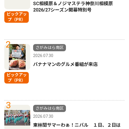
SC相模原＆ノジマステラ神奈川相模原
2026/27シーズン開幕特別号
ピックアッ
プ（PR）
2
さがみはら南区
2026.07.30
バナナマンのグルメ番組が来店
ピックアッ
プ（PR）
3
さがみはら南区
2026.07.30
東林間サマーわぁ！ニバル １日、２日は