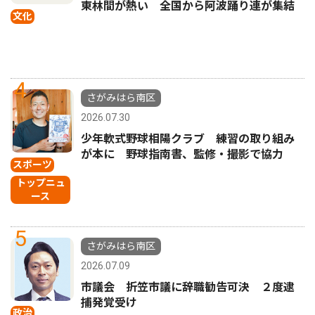
東林間が熱い 全国から阿波踊り連が集結
文化
4
さがみはら南区
2026.07.30
少年軟式野球相陽クラブ 練習の取り組み
が本に 野球指南書、監修・撮影で協力
スポーツ
トップニュ
ース
5
さがみはら南区
2026.07.09
市議会 折笠市議に辞職勧告可決 ２度逮
捕発覚受け
政治