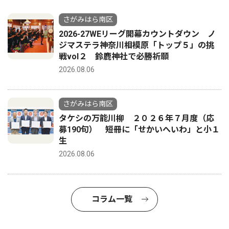
さがみはら南区
2026-27WEリーグ開幕カウントダウン ノ
ジマステラ神奈川相模原「トップ５」の挑
戦vol２ 鈴鹿神社で必勝祈願
2026.08.06
さがみはら南区
タケシの万能川柳 ２０２６年７月度（応
募190句） 短冊に「せかいへいわ」と小１
生
2026.08.06
コラム一覧