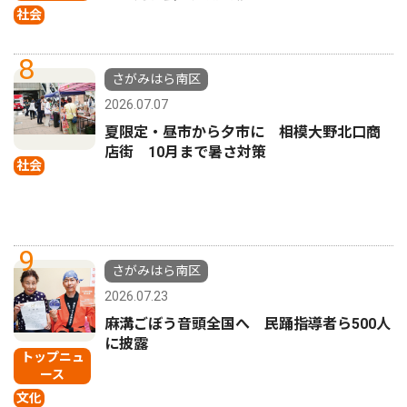
社会
8
さがみはら南区
2026.07.07
夏限定・昼市から夕市に 相模大野北口商
店街 10月まで暑さ対策
社会
9
さがみはら南区
2026.07.23
麻溝ごぼう音頭全国へ 民踊指導者ら500人
に披露
トップニュ
ース
文化