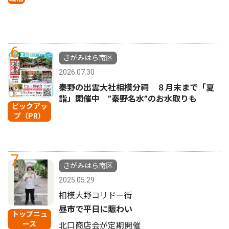
6
さがみはら南区
2026.07.30
秦野の出雲大社相模分祠 ８月末まで「夏
詣」開催中 ”秦野名水”のお水取りも
ピックアッ
プ（PR）
7
さがみはら南区
2025.05.29
相模大野コリドー街
昼市で平日に賑わい
トップニュ
ース
北口商店会が定期開催