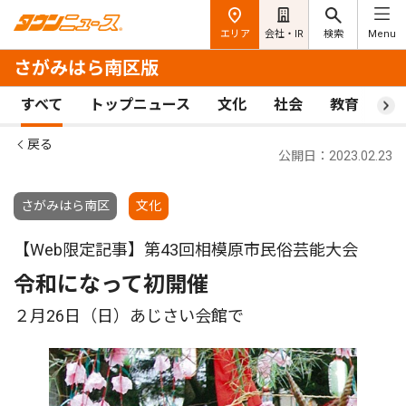
エリア
会社・IR
検索
Menu
さがみはら南区版
すべて
トップニュース
文化
社会
教育
ス
戻る
公開日：2023.02.23
さがみはら南区
文化
【Web限定記事】第43回相模原市民俗芸能大会
令和になって初開催
２月26日（日）あじさい会館で