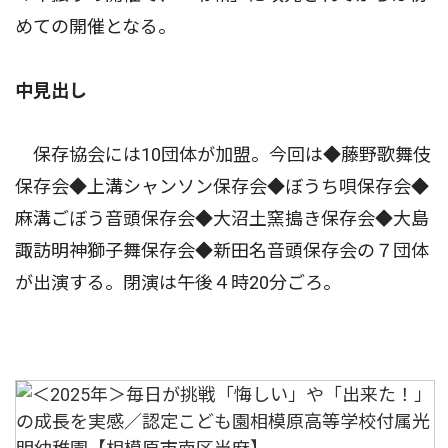
めての開催となる。
中見出し
保存協会には10団体が加盟。今回は◆藤野歌舞伎
保存会◆上溝シャンソン保存会◆ぼうち唄保存会◆
麻溝ごぼう音頭保存会◆大沼土窯搗き保存会◆大島
諏訪明神獅子舞保存会◆新田名音頭保存会の７団体
が出演する。閉演は午後４時20分ごろ。