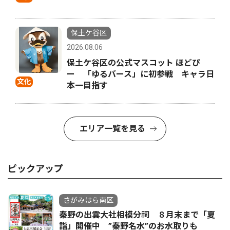
保土ケ谷区
2026.08.06
保土ケ谷区の公式マスコット ほどぴ
ー 「ゆるバース」に初参戦 キャラ日
文化
本一目指す
エリア一覧を見る
ピックアップ
さがみはら南区
秦野の出雲大社相模分祠 ８月末まで「夏
詣」開催中 ”秦野名水”のお水取りも