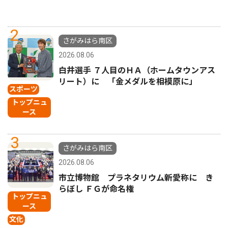
2
さがみはら南区
2026.08.06
白井選手 ７人目のＨＡ（ホームタウンアス
リート）に 「金メダルを相模原に」
スポーツ
トップニュ
ース
3
さがみはら南区
2026.08.06
市立博物館 プラネタリウム新愛称に き
らぼし ＦＧが命名権
トップニュ
ース
文化