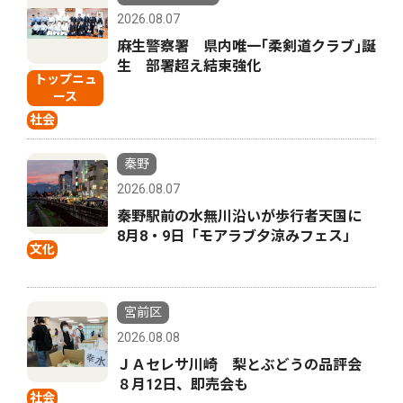
2026.08.07
麻生警察署 県内唯一｢柔剣道クラブ｣誕
生 部署超え結束強化
トップニュ
ース
社会
秦野
2026.08.07
秦野駅前の水無川沿いが歩行者天国に
8月8・9日「モアラブ夕涼みフェス」
文化
宮前区
2026.08.08
ＪＡセレサ川崎 梨とぶどうの品評会
８月12日、即売会も
社会