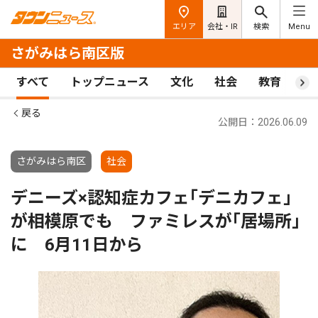
エリア
会社・IR
検索
Menu
さがみはら南区版
すべて
トップニュース
文化
社会
教育
ス
戻る
公開日：2026.06.09
さがみはら南区
社会
デニーズ×認知症カフェ｢デニカフェ｣
が相模原でも ファミレスが｢居場所｣
に 6月11日から