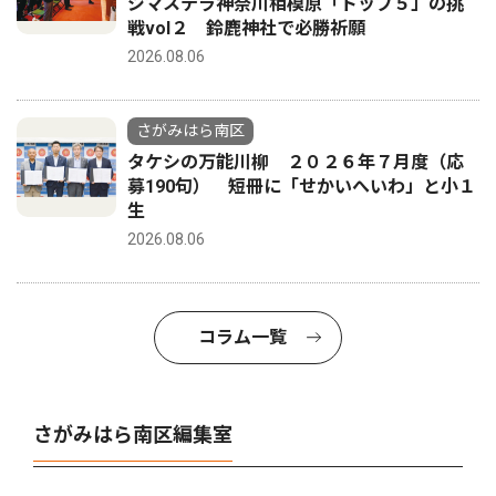
ジマステラ神奈川相模原「トップ５」の挑
戦vol２ 鈴鹿神社で必勝祈願
2026.08.06
さがみはら南区
タケシの万能川柳 ２０２６年７月度（応
募190句） 短冊に「せかいへいわ」と小１
生
2026.08.06
コラム一覧
さがみはら南区編集室