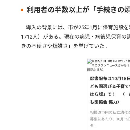
利用者の半数以上が「手続きの
導入の背景には、市が25年1月に保育施設を
1712人）がある。現在の病児・病後児保育
きの不便さや煩雑さ」を挙げていた。
願書配布は10月1
ども園選び＆子育て
はら版」で！ （一
も園協会 協力）
相模原市内の私立幼稚
募集にあたり、10月1
タ...