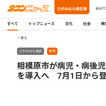
さがみはら南区版
総合T
すべて
トップニュース
文化
社会
教
戻る
さがみはら南区
教育
相模原市が病児・病後児
を導入へ 7月1日から