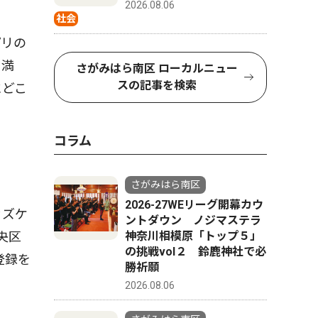
2026.08.06
社会
プリの
ぐ満
さがみはら南区 ローカルニュー
スの記事を検索
にどこ
コラム
さがみはら南区
2026-27WEリーグ開幕カウ
ッズケ
ントダウン ノジマステラ
神奈川相模原「トップ５」
央区
の挑戦vol２ 鈴鹿神社で必
登録を
勝祈願
2026.08.06