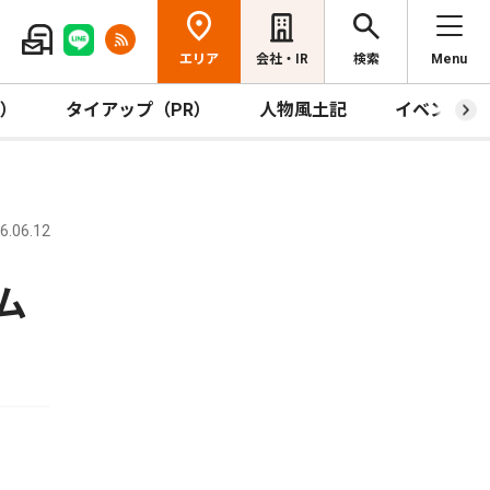
エリア
会社・IR
検索
Menu
R）
タイアップ（PR）
人物風土記
イベント
.06.12
ム