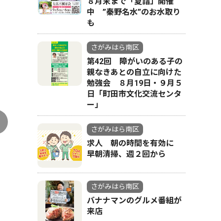
８月末まで「夏詣」開催
中 ”秦野名水”のお水取り
も
さがみはら南区
第42回 障がいのある子の
親なきあとの自立に向けた
勉強会 ８月19日・９月５
テオテ画面を表示させたスマホを手にする保
日「町田市文化交流センタ
ー」
さがみはら南区
求人 朝の時間を有効に
早朝清掃、週２回から
さがみはら南区
バナナマンのグルメ番組が
来店