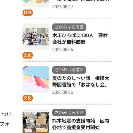
2026.08.07
社会
さがみはら南区
木工ひろばに130人 建材
会社が無料開放
2026.08.06
文化
さがみはら南区
夏のたのし〜い話 相模大
野図書館で「おはなし会」
2026.08.06
文化
さがみはら南区
につい
熊本地震の支援開始 区内
フォ
各地で義援金受付開始