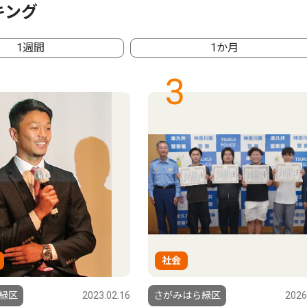
キング
1週間
1か月
3
社会
緑区
2023.02.16
さがみはら緑区
2026