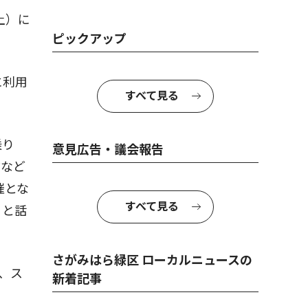
土）に
ピックアップ
に利用
すべて見る
乗り
意見広告・議会報告
方など
催とな
すべて見る
」と話
さがみはら緑区 ローカルニュースの
、ス
新着記事