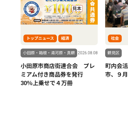
トップニュース
経済
社会
小田原・箱根・湯河原・真鶴
2026.08.08
鶴見区
小田原市商店街連合会 プレ
町内会
ミアム付き商品券を発行
市、９月
30％上乗せで４万冊