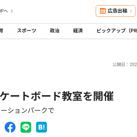
広告出稿
OPへ
育
スポーツ
政治
経済
ピックアップ（P
公開日：2025
ケートボード教室を開催
エーションパークで