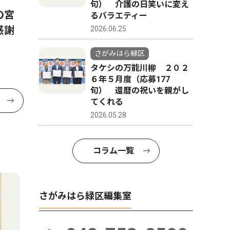
句） 介護の日笑いに変え
硬式野球
の宮
るバラエティー
ＳＫポニーが関東制覇
感謝
2026.06.25
創部３年目 ３月に全国へ
さがみはら緑区
タケシの万能川柳 ２０２
６年５月度（応募177
句） 還暦の祝いを親がし
てくれる
2026.05.28
コラム一覧
さがみはら緑区編集室