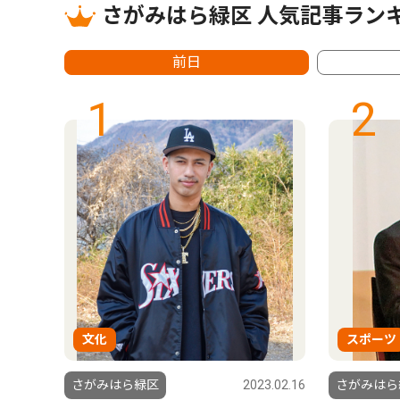
さがみはら緑区 人気記事ラン
前日
1
2
文化
スポーツ
さがみはら緑区
2023.02.16
さがみはら