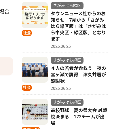
さがみはら緑区
場合
タウンニュース社からのお
知らせ 7月から「さがみ
はら緑区版」は「さがみは
ら中央区・緑区版」となり
社会
ます
2026.06.25
さがみはら緑区
４人の若者が命救う 夜の
宮ヶ瀬で説得 津久井署が
感謝状
社会
2026.06.25
さがみはら緑区
高校野球 夏の県大会 対戦
校決まる 172チームが出
場