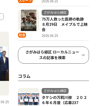
スポーツ
2026.06.25
さがみはら緑区
75万人救った医師の軌跡
８月29日 メイプルで上映
4
会
社会
2026.06.25
さがみはら緑区 ローカルニュー
スの記事を検索
コラム
スポーツ
さがみはら緑区
タケシの万能川柳 ２０２
.06.25
さがみはら緑区
2023.12.14
６年６月度（応募237