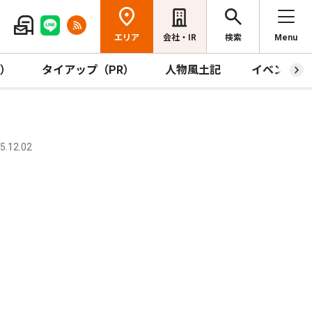
エリア
会社・IR
検索
Menu
R）
タイアップ（PR）
人物風土記
イベント
.12.02