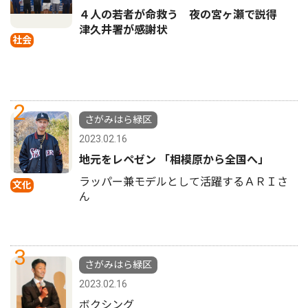
４人の若者が命救う 夜の宮ヶ瀬で説得
津久井署が感謝状
社会
2
さがみはら緑区
2023.02.16
地元をレペゼン 「相模原から全国へ」
ラッパー兼モデルとして活躍するＡＲＩさ
文化
ん
3
さがみはら緑区
2023.02.16
ボクシング