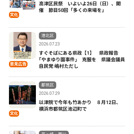
高津区民祭 いよいよ26日（日）、開
催 節目50回「多くの来場を」
文化
港北区
2026.07.23
すぐそばにある県政【1】 県政報告
｢やまゆり園事件｣ 克服を 県議会議員
意見広告
自民党 嶋村ただし
都筑区
2026.07.29
以津院で今年も竹あかり ８月12日、
横浜市都筑区池辺町で
文化