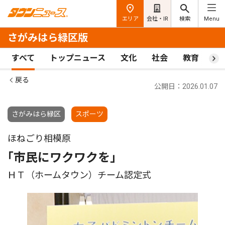
エリア
会社・IR
検索
Menu
さがみはら緑区版
すべて
トップニュース
文化
社会
教育
ス
戻る
公開日：2026.01.07
さがみはら緑区
スポーツ
ほねごり相模原
｢市民にワクワクを｣
ＨＴ（ホームタウン）チーム認定式