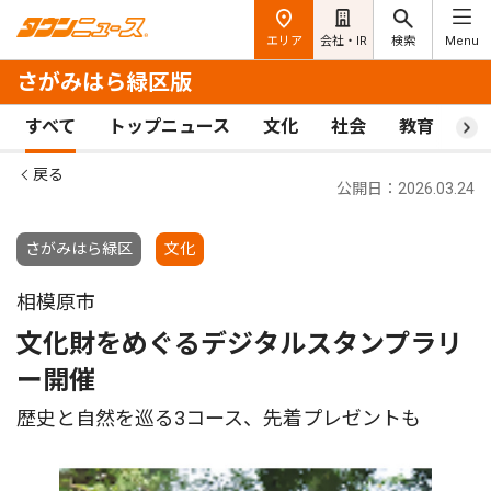
エリア
会社・IR
検索
Menu
さがみはら緑区版
すべて
トップニュース
文化
社会
教育
ス
戻る
公開日：2026.03.24
さがみはら緑区
文化
相模原市
文化財をめぐるデジタルスタンプラリ
ー開催
歴史と自然を巡る3コース、先着プレゼントも