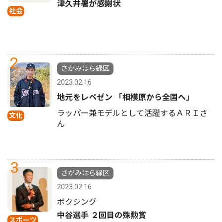
津久井署が感謝状
社会
2
さがみはら緑区
2023.02.16
地元をレペゼン 「相模原から全国へ」
ラッパー兼モデルとして活躍するＡＲＩさ
文化
ん
3
さがみはら緑区
2023.02.16
ボクシング
中谷選手 ２回目の殊勲賞
スポーツ