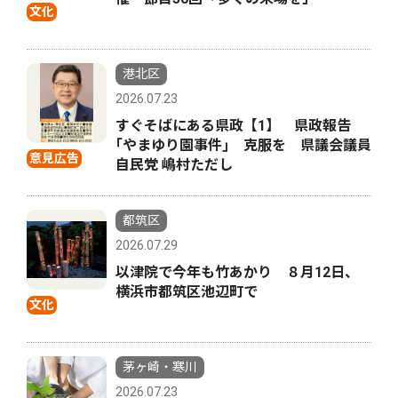
文化
港北区
2026.07.23
すぐそばにある県政【1】 県政報告
｢やまゆり園事件｣ 克服を 県議会議員
意見広告
自民党 嶋村ただし
都筑区
2026.07.29
以津院で今年も竹あかり ８月12日、
横浜市都筑区池辺町で
文化
茅ヶ崎・寒川
2026.07.23