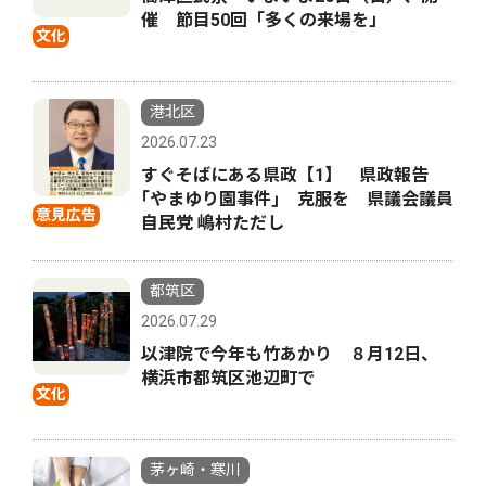
催 節目50回「多くの来場を」
文化
港北区
2026.07.23
すぐそばにある県政【1】 県政報告
｢やまゆり園事件｣ 克服を 県議会議員
意見広告
自民党 嶋村ただし
都筑区
2026.07.29
以津院で今年も竹あかり ８月12日、
横浜市都筑区池辺町で
文化
茅ヶ崎・寒川