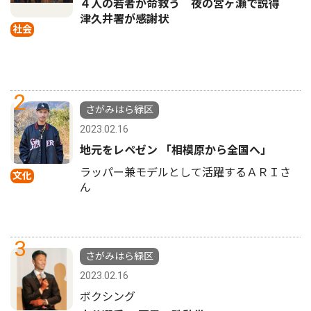
４人の若者が命救う 夜の宮ヶ瀬で説得
津久井署が感謝状
社会
2
さがみはら緑区
2023.02.16
地元をレペゼン 「相模原から全国へ」
ラッパー兼モデルとして活躍するＡＲＩさ
文化
ん
3
さがみはら緑区
2023.02.16
ボクシング