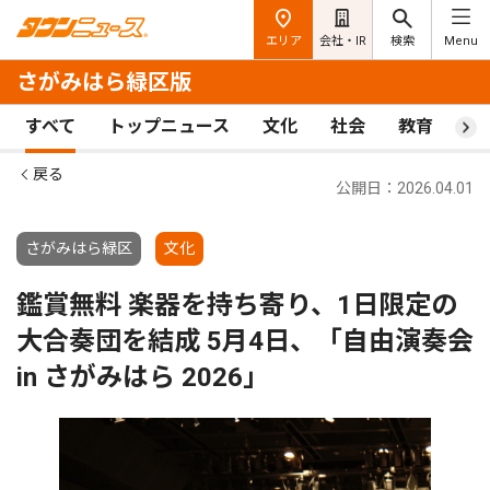
エリア
会社・IR
検索
Menu
さがみはら緑区版
すべて
トップニュース
文化
社会
教育
ス
戻る
公開日：2026.04.01
さがみはら緑区
文化
鑑賞無料 楽器を持ち寄り、1日限定の
大合奏団を結成 5月4日、「自由演奏会
in さがみはら 2026」