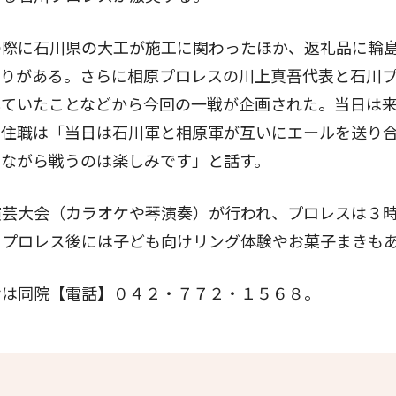
際に石川県の大工が施工に関わったほか、返礼品に輪
かりがある。さらに相原プロレスの川上真吾代表と石川
していたことなどから今回の一戦が企画された。当日は
尚住職は「当日は石川軍と相原軍が互いにエールを送り
いながら戦うのは楽しみです」と話す。
芸大会（カラオケや琴演奏）が行われ、プロレスは３
、プロレス後には子ども向けリング体験やお菓子まきも
は同院【電話】０４２・７７２・１５６８。