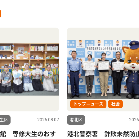
トップニュース
社会
生区
2026.08.07
港北区
2026
館 専修大生のおす
港北警察署 詐欺未然防