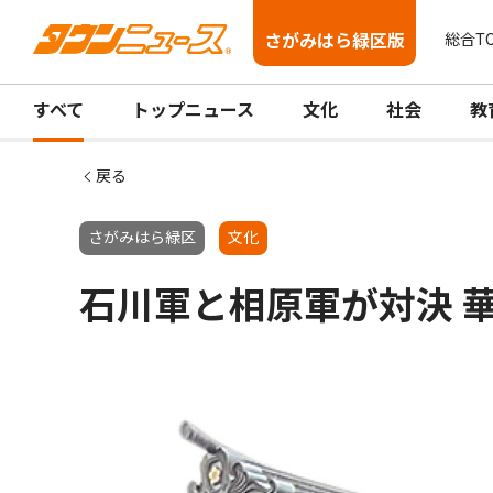
さがみはら緑区版
総合T
すべて
トップニュース
文化
社会
教
戻る
さがみはら緑区
文化
石川軍と相原軍が対決 