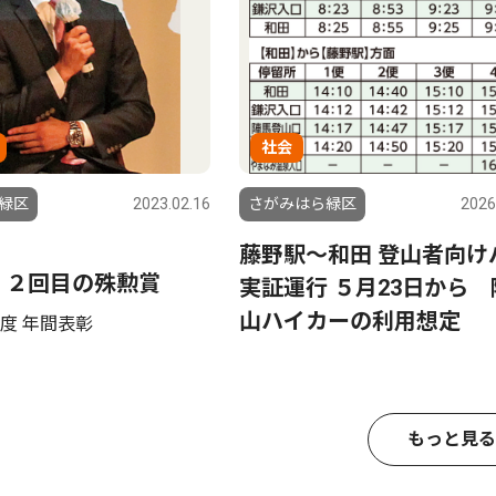
社会
緑区
2023.02.16
さがみはら緑区
2026
藤野駅～和田 登山者向け
 ２回目の殊勲賞
実証運行 ５月23日から 
山ハイカーの利用想定
度 年間表彰
もっと見る