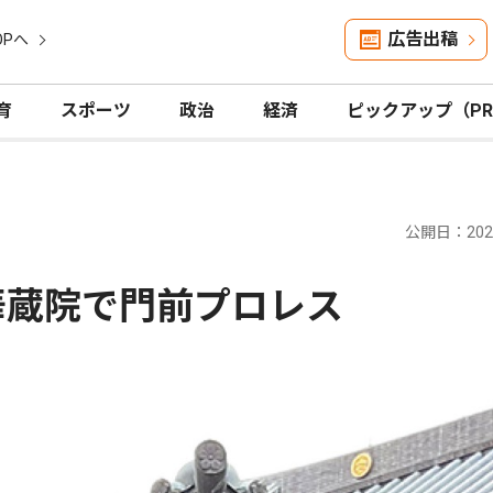
広告出稿
OPへ
育
スポーツ
政治
経済
ピックアップ（P
公開日：2026
華蔵院で門前プロレス