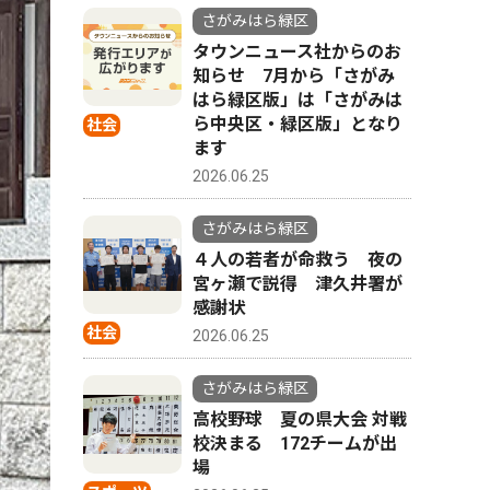
さがみはら緑区
タウンニュース社からのお
知らせ 7月から「さがみ
はら緑区版」は「さがみは
ら中央区・緑区版」となり
社会
ます
2026.06.25
さがみはら緑区
４人の若者が命救う 夜の
宮ヶ瀬で説得 津久井署が
感謝状
社会
2026.06.25
さがみはら緑区
高校野球 夏の県大会 対戦
校決まる 172チームが出
場