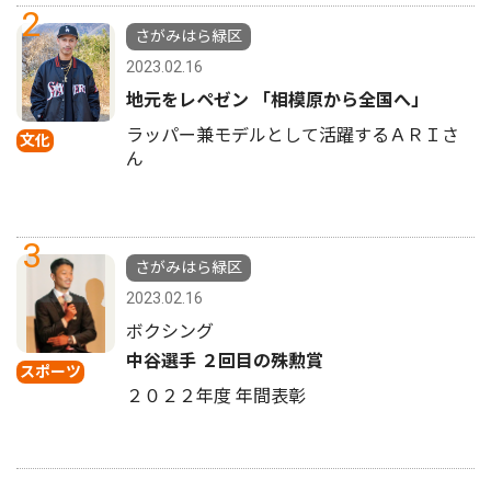
2
さがみはら緑区
2023.02.16
地元をレペゼン 「相模原から全国へ」
ラッパー兼モデルとして活躍するＡＲＩさ
文化
ん
3
さがみはら緑区
2023.02.16
ボクシング
中谷選手 ２回目の殊勲賞
スポーツ
２０２２年度 年間表彰