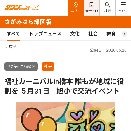
エリア
会社・IR
検索
Menu
さがみはら緑区版
すべて
トップニュース
文化
社会
教育
ス
戻る
公開日：2026.05.20
さがみはら緑区
社会
福祉カーニバルin橋本 誰もが地域に役
割を ５月31日 旭小で交流イベント