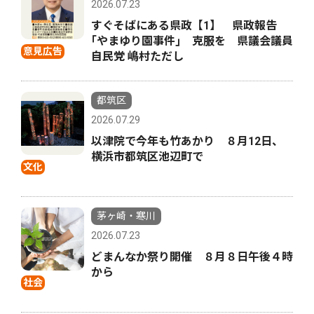
2026.07.23
すぐそばにある県政【1】 県政報告
｢やまゆり園事件｣ 克服を 県議会議員
意見広告
自民党 嶋村ただし
都筑区
2026.07.29
以津院で今年も竹あかり ８月12日、
横浜市都筑区池辺町で
文化
茅ヶ崎・寒川
2026.07.23
どまんなか祭り開催 ８月８日午後４時
から
社会