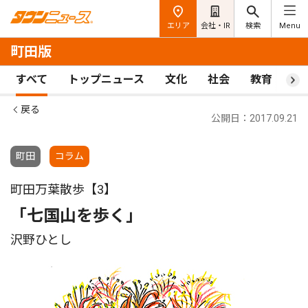
エリア
会社・IR
検索
Menu
町田版
すべて
トップニュース
文化
社会
教育
ス
戻る
公開日：2017.09.21
町田
コラム
町田万葉散歩【3】
「七国山を歩く」
沢野ひとし