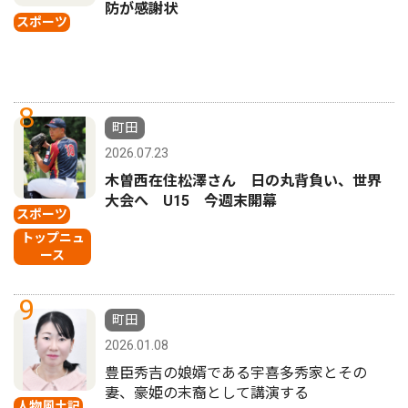
防が感謝状
スポーツ
8
町田
2026.07.23
木曽西在住松澤さん 日の丸背負い、世界
大会へ U15 今週末開幕
スポーツ
トップニュ
ース
9
町田
2026.01.08
豊臣秀吉の娘婿である宇喜多秀家とその
妻、豪姫の末裔として講演する
人物風土記