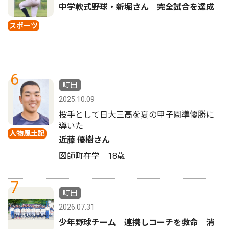
中学軟式野球・新堀さん 完全試合を達成
スポーツ
6
町田
2025.10.09
投手として日大三高を夏の甲子園準優勝に
導いた
人物風土記
近藤 優樹さん
図師町在学 18歳
7
町田
2026.07.31
少年野球チーム 連携しコーチを救命 消