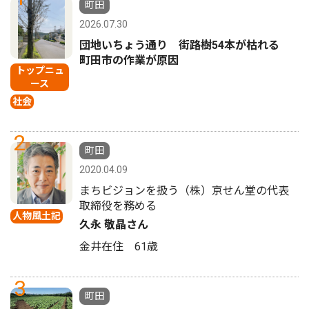
町田
2026.07.30
団地いちょう通り 街路樹54本が枯れる
町田市の作業が原因
トップニュ
ース
社会
2
町田
2020.04.09
まちビジョンを扱う（株）京せん堂の代表
取締役を務める
人物風土記
久永 敬晶さん
金井在住 61歳
3
町田