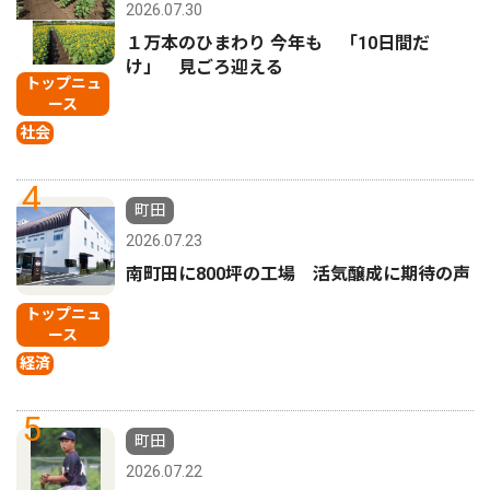
2026.07.30
１万本のひまわり 今年も 「10日間だ
け」 見ごろ迎える
トップニュ
ース
社会
4
町田
2026.07.23
南町田に800坪の工場 活気醸成に期待の声
トップニュ
ース
経済
5
町田
2026.07.22