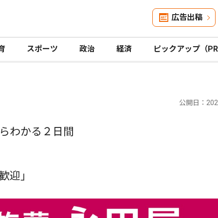
広告出稿
育
スポーツ
政治
経済
ピックアップ（P
公開日：2026
らわかる２日間
歓迎｣