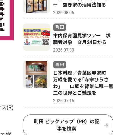
ー 空き家の活用法知る
2026.08.06
町田
市内保育園見学ツアー 求
職者対象 ８月24日から
2026.07.30
町田
日本料理／青葉区寺家町
万緑を愛でる｢寺家ひらさ
わ｣ 山郷を背景に唯一無
二の世界とご馳走を
2026.07.16
(R)
町田 ピックアップ（PR）の記
事を検索
いて学