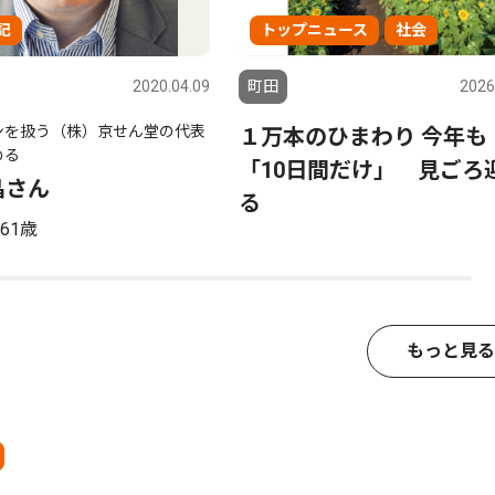
記
トップニュース
社会
2020.04.09
町田
2026
ンを扱う（株）京せん堂の代表
１万本のひまわり 今年
める
「10日間だけ」 見ごろ
晶さん
る
61歳
もっと見る