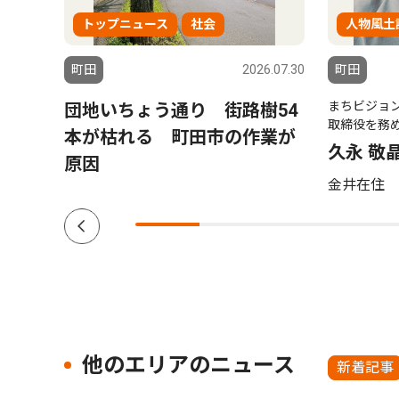
トップニュース
社会
人物風土
6.07.30
町田
2026.07.30
町田
まちビジョ
ノー
団地いちょう通り 街路樹54
取締役を務
歌声
本が枯れる 町田市の作業が
久永 敬
原因
金井在住 
他のエリアのニュース
新着記事