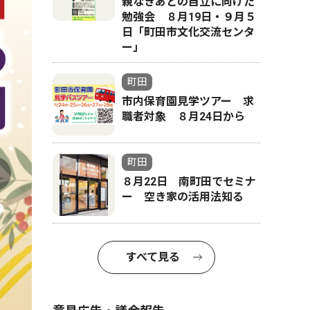
親なきあとの自立に向けた
勉強会 ８月19日・９月５
日「町田市文化交流センタ
ー」
町田
市内保育園見学ツアー 求
職者対象 ８月24日から
町田
８月22日 南町田でセミナ
ー 空き家の活用法知る
すべて見る