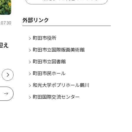
トップニュース
経済
スポーツ
外部リンク
.07.30
町田
2026.07.23
町田
も
南町田に800坪の工場 活気
中学軟式
町田市役所
迎え
醸成に期待の声
全試合を
町田市立国際版画美術館
町田市立図書館
町田市民ホール
和光大学ポプリホール鶴川
町田国際交流センター