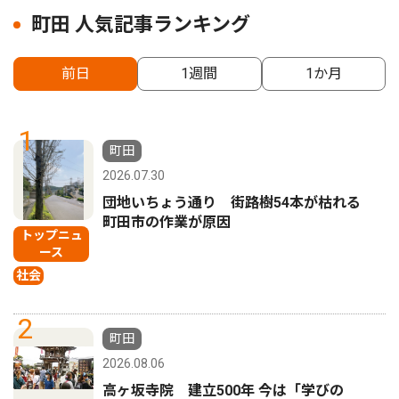
町田 人気記事ランキング
前日
1週間
1か月
1
町田
2026.07.30
団地いちょう通り 街路樹54本が枯れる
町田市の作業が原因
トップニュ
ース
社会
2
町田
2026.08.06
高ヶ坂寺院 建立500年 今は「学びの