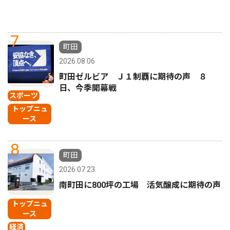
7
町田
2026.08.06
町田ゼルビア Ｊ１制覇に期待の声 ８
日、今季開幕戦
スポーツ
トップニュ
ース
8
町田
2026.07.23
南町田に800坪の工場 活気醸成に期待の声
トップニュ
ース
経済