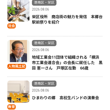
港南区・栄区
2026.08.06
栄区役所 商店街の魅力を発信 本郷台
駅前祭りを紹介
社会
港南区・栄区
2026.08.06
地域工業会11団体で組織される「横浜
市工業会連合会」の会長に就任した 黒
人物風土記
田 憲一さん 戸塚区在勤 66歳
港南区・栄区
2026.08.06
ひまわりの郷 高校生バンドの演奏会
教育