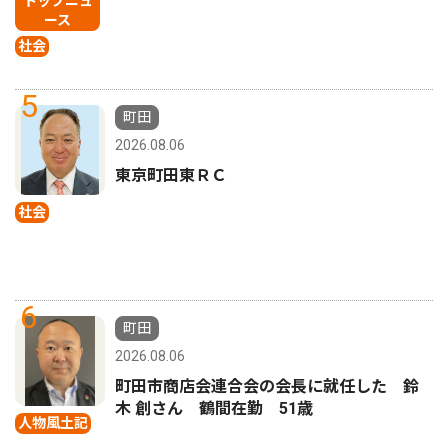
トップニュ
ース
社会
5
町田
2026.08.06
東京町田東ＲＣ
社会
6
町田
2026.08.06
町田市商店会連合会の会長に就任した 鈴
木 創さん 鶴間在勤 51歳
人物風土記