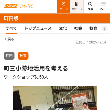
エリア
会社・IR
検索
Menu
町田版
すべて
トップニュース
文化
社会
教育
ス
戻る
公開日：2025.12.04
町田
教育
町三小跡地活用を考える
ワークショップに50人