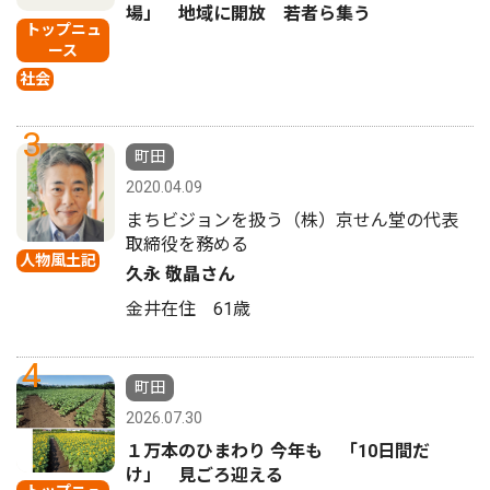
場」 地域に開放 若者ら集う
トップニュ
ース
社会
3
町田
2020.04.09
まちビジョンを扱う（株）京せん堂の代表
取締役を務める
人物風土記
久永 敬晶さん
金井在住 61歳
4
町田
2026.07.30
１万本のひまわり 今年も 「10日間だ
け」 見ごろ迎える