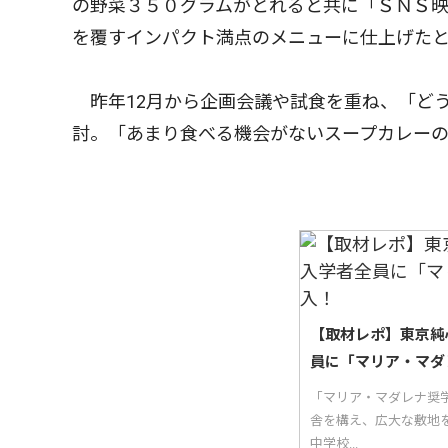
の野菜３５０グラムがとれると共に「ＳＮＳ
を覆すインパクト満点のメニューに仕上げた
昨年12月から企画会議や試食を重ね、「ど
討。「あまり食べる機会がないスープカレー
【取材レポ】東京純
員に「マリア・マダ
「マリア・マダレナ奨
舎を構え、広大な敷地
中学校...