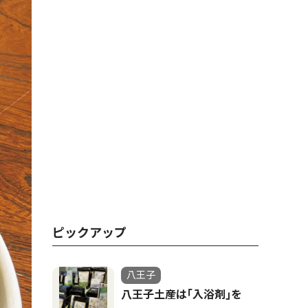
ピックアップ
八王子
八王子土産は｢入浴剤｣を