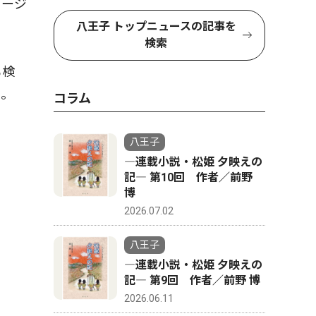
メージ
八王子 トップニュースの記事を
検索
も検
る。
コラム
八王子
―連載小説・松姫 夕映えの
記― 第10回 作者／前野
博
2026.07.02
八王子
―連載小説・松姫 夕映えの
記― 第9回 作者／前野 博
2026.06.11