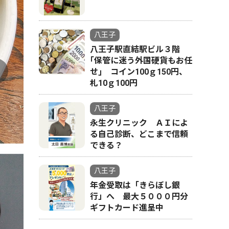
八王子
八王子駅直結駅ビル３階
｢保管に迷う外国硬貨もお任
せ｣ コイン100ｇ150円、
札10ｇ100円
コラボカレーを販
八王子
永生クリニック ＡＩによ
る自己診断、どこまで信頼
できる？
八王子
年金受取は「きらぼし銀
行」へ 最大５０００円分
ギフトカード進呈中