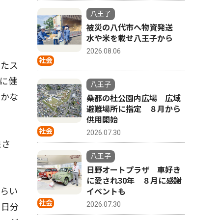
八王子
被災の八代市へ物資発送
水や米を載せ八王子から
2026.08.06
社会
したス
に健
八王子
やかな
桑都の杜公園内広場 広域
避難場所に指定 ８月から
供用開始
社会
2026.07.30
泉さ
八王子
日野オートプラザ 車好き
に愛され30年 ８月に感謝
らい
イベントも
社会
2026.07.30
１日分