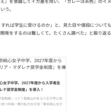
映え」を意識してイカ墨を用い、「カレーは茶色」のイ
という。
うすれば学生に受けるのか」と、見た目や値段について
の開発をするのは難しくて。たくさん調べた」と振り返
心女子中学、2027年度から入学者全
レナ奨学金制度」を導入！
学金制度」って？高尾山のある八王子市に校
を持つ中高一貫の私立女子校「東京純心女子