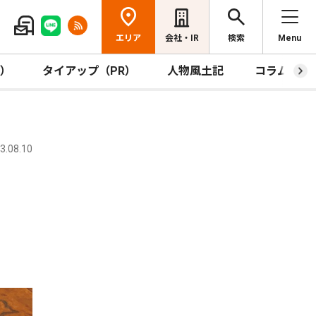
エリア
会社・IR
検索
Menu
R）
タイアップ（PR）
人物風土記
コラム
.08.10