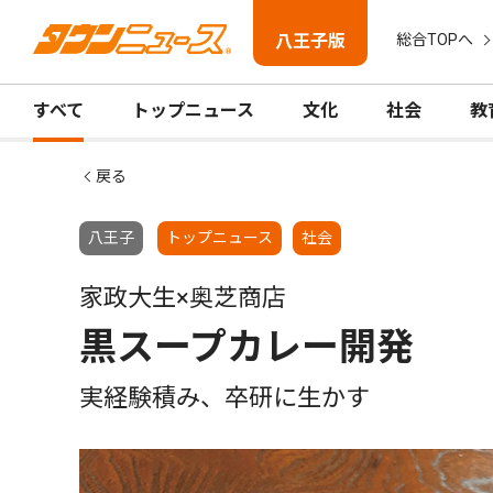
八王子版
総合TOPへ
すべて
トップニュース
文化
社会
教
戻る
八王子
トップニュース
社会
家政大生×奥芝商店
黒スープカレー開発
実経験積み、卒研に生かす