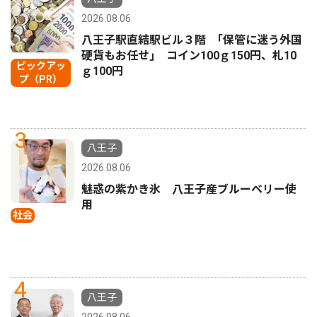
2026.08.06
八王子駅直結駅ビル３階 ｢保管に迷う外国
硬貨もお任せ｣ コイン100ｇ150円、札10
ピックアッ
ｇ100円
プ（PR）
3
八王子
2026.08.06
魅惑の紫かき氷 八王子産ブルーベリー使
用
社会
4
八王子