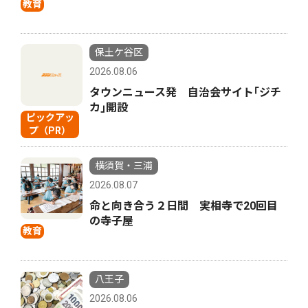
教育
保土ケ谷区
2026.08.06
タウンニュース発 自治会サイト｢ジチ
カ｣開設
ピックアッ
プ（PR）
横須賀・三浦
2026.08.07
命と向き合う２日間 実相寺で20回目
の寺子屋
教育
八王子
2026.08.06