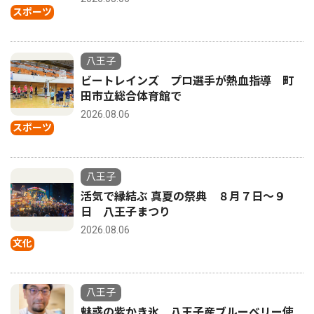
スポーツ
八王子
ビートレインズ プロ選手が熱血指導 町
田市立総合体育館で
2026.08.06
スポーツ
八王子
活気で縁結ぶ 真夏の祭典 ８月７日〜９
日 八王子まつり
2026.08.06
文化
八王子
魅惑の紫かき氷 八王子産ブルーベリー使