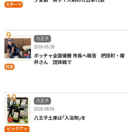
プ受領 男子７人制の元日本代表
スポーツ
9
八王子
2026.05.28
ボッチャ全国優勝 市長へ報告 椚田町・櫻
井さん 団体戦で
社会
10
八王子
2026.08.06
八王子土産は｢入浴剤｣を
ピックアッ