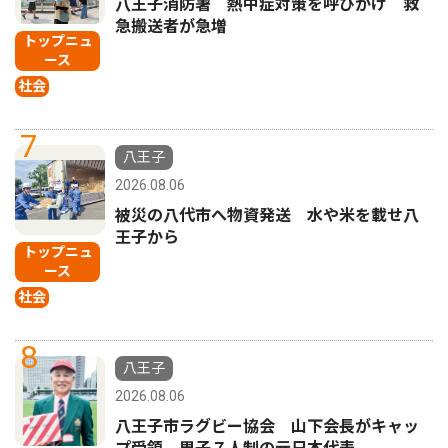
八王子消防署 熱中症対策を呼びかけ 救
急搬送者が急増
トップニュ
ース
社会
7
八王子
2026.08.06
被災の八代市へ物資発送 水や米を載せ八
王子から
トップニュ
ース
社会
8
八王子
2026.08.06
八王子市ラグビー協会 山下会長がキャッ