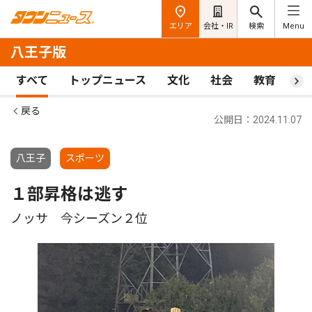
エリア
会社・IR
検索
Menu
八王子版
すべて
トップニュース
文化
社会
教育
ス
戻る
公開日：2024.11.07
八王子
スポーツ
１部昇格は逃す
ノッサ 今シーズン２位