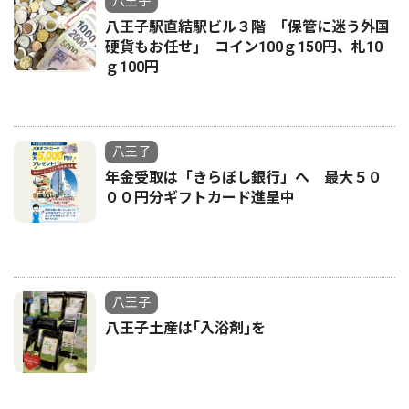
八王子
八王子駅直結駅ビル３階 ｢保管に迷う外国
硬貨もお任せ｣ コイン100ｇ150円、札10
ｇ100円
八王子
年金受取は「きらぼし銀行」へ 最大５０
００円分ギフトカード進呈中
八王子
八王子土産は｢入浴剤｣を