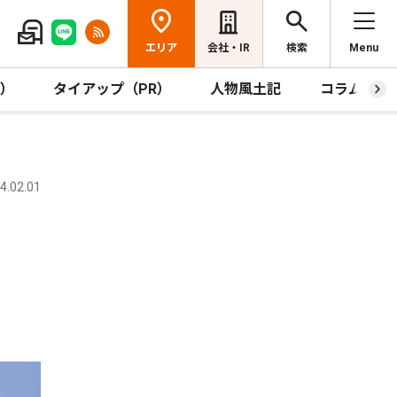
エリア
会社・IR
検索
Menu
R）
タイアップ（PR）
人物風土記
コラム
.02.01