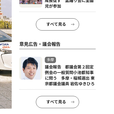
成長促す 盆踊り会に全園
児が参加
すべて見る
意見広告・議会報告
多摩
議会報告 都議会第２回定
例会の一般質問小池都知事
に問う 多摩・稲城選出 東
京都議会議員 岩佐ゆきひろ
申
すべて見る