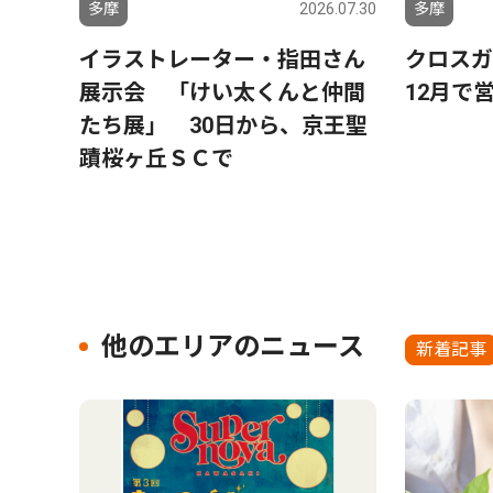
多摩
2026.07.30
多摩
イラストレーター・指田さん
クロス
展示会 「けい太くんと仲間
12月で
たち展」 30日から、京王聖
蹟桜ヶ丘ＳＣで
他のエリアのニュース
新着記事