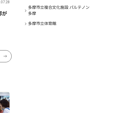
.07.28
多摩
2026.07.28
多摩市立複合文化施設 パルテノン
都が
竹灯籠イベント ８月６日、
多摩
桜ヶ丘公園で
多摩市立体育館