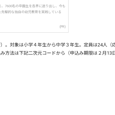
え、7600名の卒園生を各界に送り出し、今も
た先駆的な独自の幼児教育を実践している
(PR)
）。対象は小学４年生から中学３年生。定員は24人（
み方法は下記二次元コードから（申込み期限は２月13