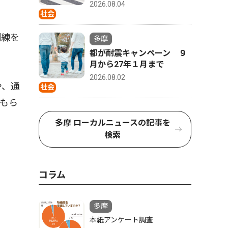
2026.08.04
社会
訓練を
多摩
都が耐震キャンペーン ９
月から27年１月まで
2026.08.02
や、通
社会
もら
多摩 ローカルニュースの記事を
検索
コラム
多摩
本紙アンケート調査