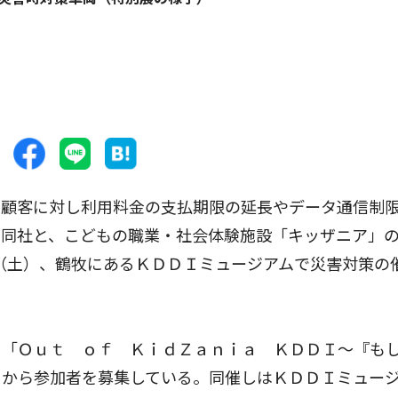
顧客に対し利用料金の支払期限の延長やデータ通信制
。同社と、こどもの職業・社会体験施設「キッザニア」
日（土）、鶴牧にあるＫＤＤＩミュージアムで災害対策の
「Ｏｕｔ ｏｆ ＫｉｄＺａｎｉａ ＫＤＤＩ〜『も
トから参加者を募集している。同催しはＫＤＤＩミュー