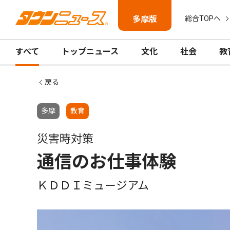
多摩版
総合TOPへ
すべて
トップニュース
文化
社会
教
戻る
多摩
教育
災害時対策
通信のお仕事体験
ＫＤＤＩミュージアム