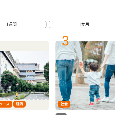
1週間
1か月
3
ュース
経済
社会