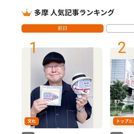
多摩 人気記事ランキング
前日
1
2
文化
トップニ