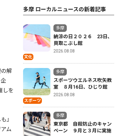
多摩 ローカルニュースの新着記事
多摩
納涼の日２０２６ 23日、
貝取こぶし館
2026.08.08
文化
限の解
多摩
の企
スポーツウエルネス吹矢教
室 ８月16日、ひじり館
催しを
2026.08.08
スポーツ
多摩
しも』
東京都 自殺防止のキャン
ジアム
ペーン ９月と３月に実施