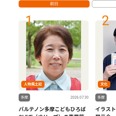
前日
1
2
人物風土記
文化
6.07.30
多摩
2026.07.30
多摩
 交
パルテノン多摩こどもひろば
イラスト