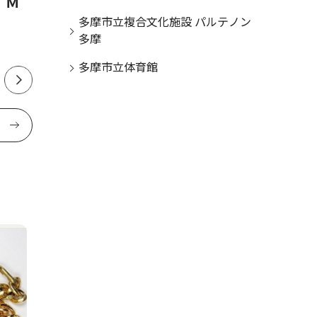
 Ｍ
12月で営業終了、来年解体
新キャン
多摩市立複合文化施設 パルテノン
多摩
多摩市立体育館