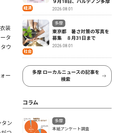
９月18日、パルテノン多摩
経済
2026.08.01
多摩
衣装
東京都 暑さ対策の写真を
ュータ
募集 ８月31日まで
2026.08.01
ータウ
社会
多摩 ローカルニュースの記事を
ォー
検索
コラム
多摩
ンタン
本紙アンケート調査
いがつ