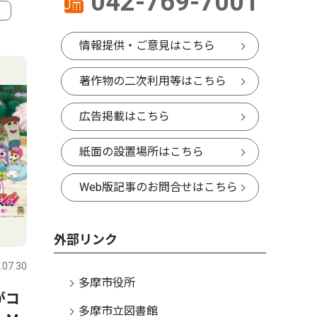
042-769-7001
4
5
情報提供・ご意見はこちら
著作物の二次利用等はこちら
広告掲載はこちら
紙面の設置場所はこちら
Web版記事のお問合せはこちら
トップニュース
経済
社会
外部リンク
.07.30
多摩
2026.07.16
多摩
多摩市役所
がコ
クロスガーデン多摩 閉館へ
在宅避難
多摩市立図書館