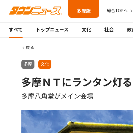
多摩版
総合TOPへ
すべて
トップニュース
文化
社会
教
戻る
多摩
文化
多摩ＮＴにランタン灯る
多摩八角堂がメイン会場