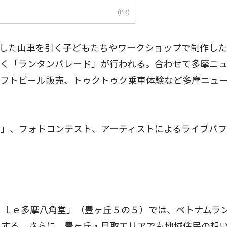
(PR)
した山車を引く子どもたちやワークショップで制作した
歩く「ランタンパレード」が行われる。合わせて多摩ニ
ラフトビール販売、トゥクトゥク乗車体験など多摩ニュ
。
」、フォトコンテスト、アーティストによるライブパフ
ｉｌｅ多摩八角堂」（豊ヶ丘５の５）では、ベトナムラ
出する。さらに、豊ヶ丘・貝取エリアでも地域住民の想