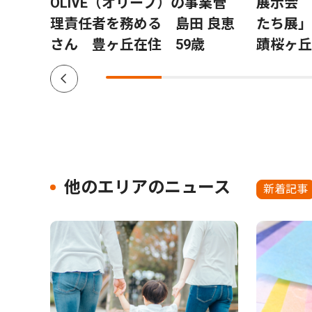
 ８
OLIVE（オリーブ）の事業管
展示会 
理責任者を務める 島田 良恵
たち展」
さん 豊ヶ丘在住 59歳
蹟桜ヶ丘
他のエリアのニュース
新着記事