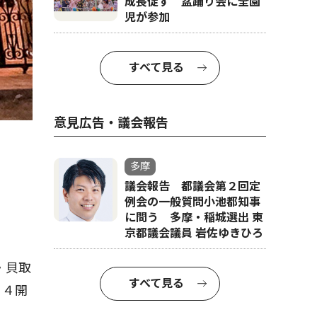
成長促す 盆踊り会に全園
児が参加
すべて見る
意見広告・議会報告
多摩
議会報告 都議会第２回定
例会の一般質問小池都知事
に問う 多摩・稲城選出 東
京都議会議員 岩佐ゆきひろ
・貝取
すべて見る
２４開