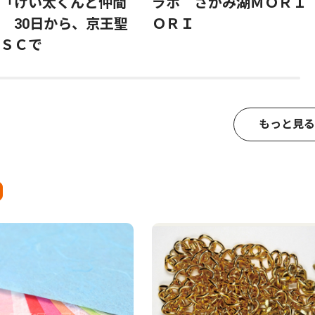
「けい太くんと仲間
ラボ さがみ湖ＭＯＲＩ
 30日から、京王聖
ＯＲＩ
ＳＣで
もっと見る