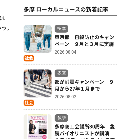
多摩 ローカルニュースの新着記事
は
いう。
多摩
東京都 自殺防止のキャン
ペーン ９月と３月に実施
2026.08.04
社会
多摩
都が耐震キャンペーン ９
月から27年１月まで
2026.08.02
社会
多摩
多摩商工会議所30周年 隻
腕バイオリニストが講演