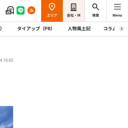
エリア
会社・IR
検索
Menu
R）
タイアップ（PR）
人物風土記
コラム
.10.02