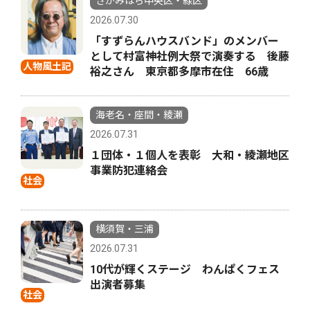
さがみはら中央区・緑区
2026.07.30
「すずらんハウスバンド」のメンバー
として村富神社例大祭で演奏する 後藤
人物風土記
裕之さん 東京都多摩市在住 66歳
海老名・座間・綾瀬
2026.07.31
１団体・１個人を表彰 大和・綾瀬地区
事業防犯連絡会
社会
横須賀・三浦
2026.07.31
10代が輝くステージ わんぱくフェス
出演者募集
社会