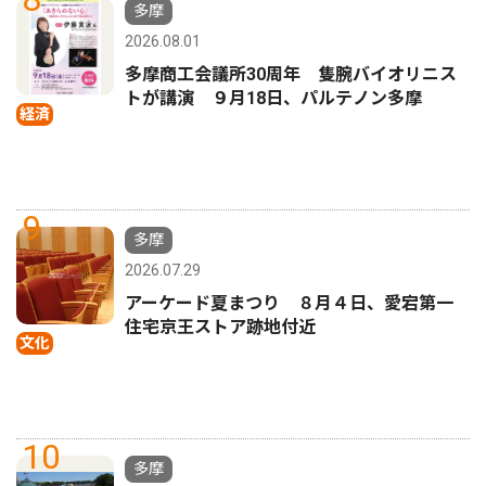
多摩
2026.08.01
多摩商工会議所30周年 隻腕バイオリニス
トが講演 ９月18日、パルテノン多摩
経済
9
多摩
2026.07.29
アーケード夏まつり ８月４日、愛宕第一
住宅京王ストア跡地付近
文化
10
多摩