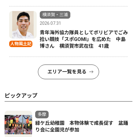
横須賀・三浦
2026.07.31
青年海外協力隊員としてボリビアでごみ
拾い競技「スポGOMI」を広めた 中島
人物風土記
博さん 横須賀市武在住 41歳
エリア一覧を見る
ピックアップ
多摩
緑ケ丘幼稚園 本物体験で成長促す 盆踊
り会に全園児が参加