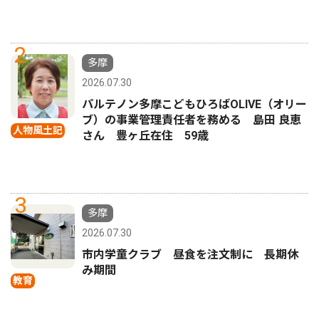
2
多摩
2026.07.30
パルテノン多摩こどもひろばOLIVE（オリー
ブ）の事業管理責任者を務める 島田 良恵
人物風土記
さん 豊ヶ丘在住 59歳
3
多摩
2026.07.30
市内学童クラブ 昼食を注文制に 長期休
み期間
教育