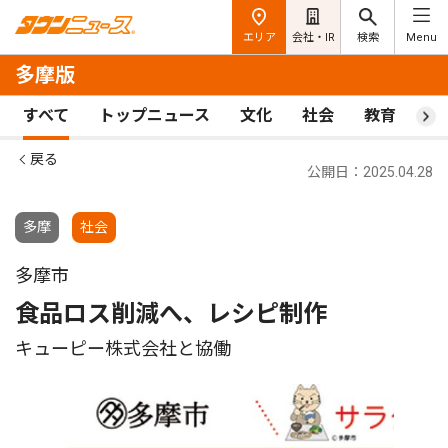
エリア
会社・IR
検索
Menu
多摩版
すべて
トップニュース
文化
社会
教育
ス
戻る
公開日：2025.04.28
多摩
社会
多摩市
食品ロス削減へ、レシピ制作
キューピー株式会社と協働