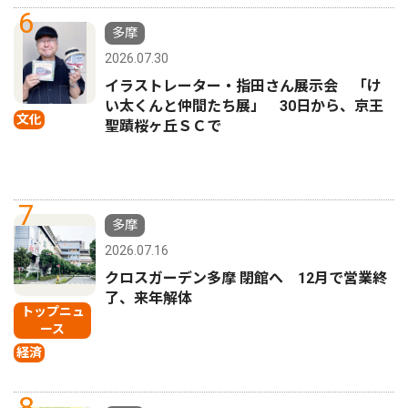
6
多摩
2026.07.30
イラストレーター・指田さん展示会 「け
い太くんと仲間たち展」 30日から、京王
文化
聖蹟桜ヶ丘ＳＣで
7
多摩
2026.07.16
クロスガーデン多摩 閉館へ 12月で営業終
了、来年解体
トップニュ
ース
経済
8