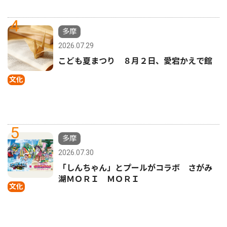
4
多摩
2026.07.29
こども夏まつり ８月２日、愛宕かえで館
文化
5
多摩
2026.07.30
「しんちゃん」とプールがコラボ さがみ
湖ＭＯＲＩ ＭＯＲＩ
文化