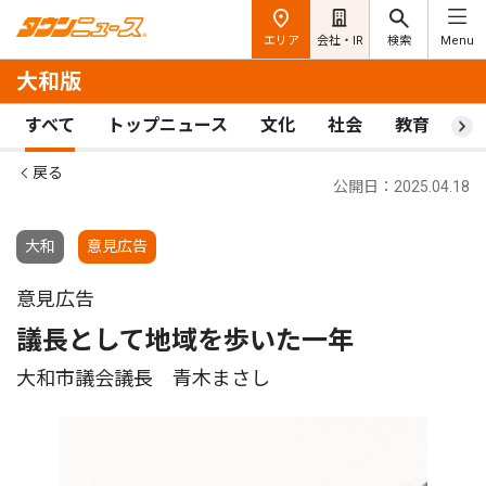
エリア
会社・IR
検索
Menu
大和版
すべて
トップニュース
文化
社会
教育
ス
戻る
公開日：2025.04.18
大和
意見広告
意見広告
議長として地域を歩いた一年
大和市議会議長 青木まさし