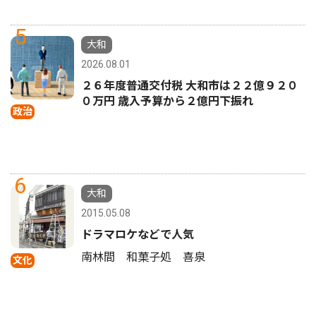
5
大和
2026.08.01
２６年度普通交付税 大和市は２２億９２０
０万円 歳入予算から２億円下振れ
政治
6
大和
2015.05.08
ドラマロケなどで人気
南林間 和菓子処 喜泉
文化