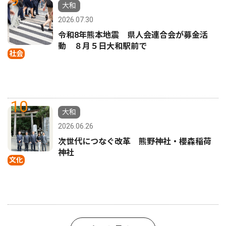
9
大和
2026.07.30
令和8年熊本地震 県人会連合会が募金活
動 ８月５日大和駅前で
社会
10
大和
2026.06.26
次世代につなぐ改革 熊野神社・櫻森稲荷
神社
文化