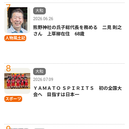
7
大和
2026.06.26
熊野神社の氏子総代長を務める 二見 則之
さん 上草柳在住 68歳
人物風土記
8
大和
2026.07.09
ＹＡＭＡＴＯ ＳＰＩＲＩＴＳ 初の全国大
会へ 目指すは日本一
スポーツ