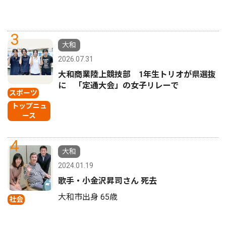
3
大和
2026.07.31
大和商業陸上競技部 1年生トリオが県選抜
に 「定通大会」の女子リレーで
スポーツ
トップニュ
ース
4
大和
2024.01.19
歌手・小金沢昇司さん 死去
大和市出身 65歳
社会