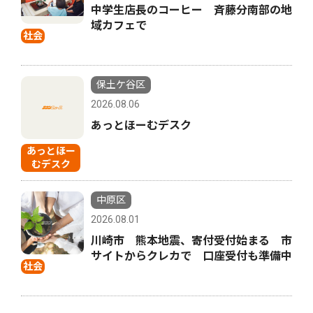
中学生店長のコーヒー 斉藤分南部の地
域カフェで
社会
保土ケ谷区
2026.08.06
あっとほーむデスク
あっとほー
むデスク
中原区
2026.08.01
川崎市 熊本地震、寄付受付始まる 市
サイトからクレカで 口座受付も準備中
社会