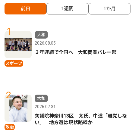
前日
1週間
1か月
1
大和
2026.08.05
３年連続で全国へ 大和商業バレー部
スポーツ
2
大和
2026.07.31
衆議院神奈川13区 太氏、中道「離党しな
い」 地方選は現状路線か
政治