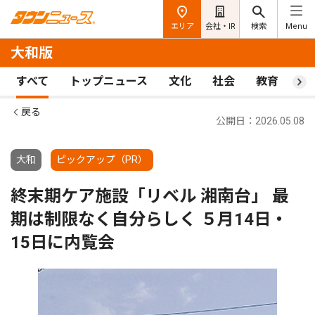
エリア
会社・IR
検索
Menu
大和版
すべて
トップニュース
文化
社会
教育
ス
戻る
公開日：2026.05.08
大和
ピックアップ（PR）
終末期ケア施設「リベル 湘南台」 最
期は制限なく自分らしく ５月14日・
15日に内覧会