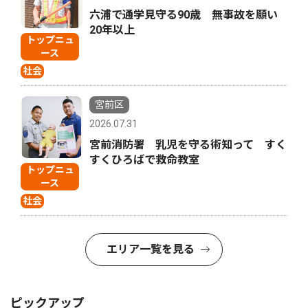
六浦で通学見守る90歳 無事故を願い
20年以上
トップニュ
ース
社会
宮前区
2026.07.31
宮前消防署 乳児を守る術知って すく
すくひろばで救命教室
トップニュ
ース
社会
エリア一覧を見る
ピックアップ