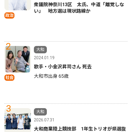
衆議院神奈川13区 太氏、中道「離党しな
い」 地方選は現状路線か
政治
2
大和
2024.01.19
歌手・小金沢昇司さん 死去
大和市出身 65歳
社会
3
大和
2026.07.31
大和商業陸上競技部 1年生トリオが県選抜