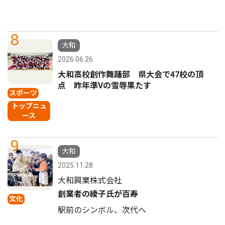
8
大和
2026.06.26
大和高校創作舞踊部 県大会で47校の頂
点 昨年準Vの雪辱果たす
スポーツ
トップニュ
ース
9
大和
2025.11.28
大和興業株式会社
創業者の綾子氏が百寿
文化
駅前のシンボル、次代へ