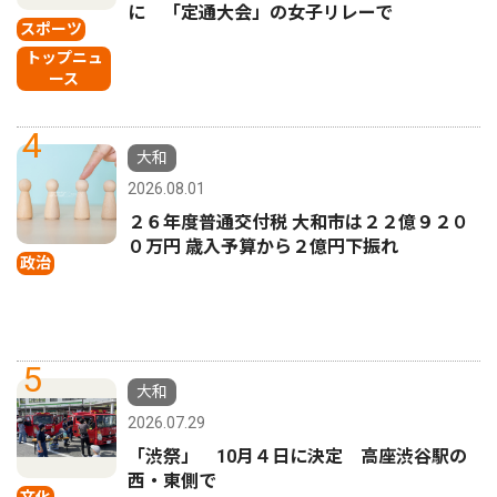
に 「定通大会」の女子リレーで
スポーツ
トップニュ
ース
4
大和
2026.08.01
２６年度普通交付税 大和市は２２億９２０
０万円 歳入予算から２億円下振れ
政治
5
大和
2026.07.29
「渋祭」 10月４日に決定 高座渋谷駅の
西・東側で
文化