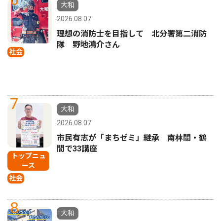
大和
2026.08.07
理想の消防士を目指して 北分署第二消防
隊 野地鴻介さん
社会
7
大和
2026.08.07
市民有志が「まちゼミ」継承 南林間・鶴
間で33講座
トップニュ
ース
社会
8
大和