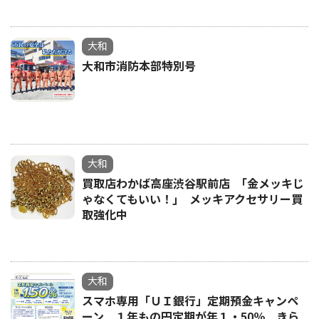
大和
大和市消防本部特別号
大和
買取店わかば高座渋谷駅前店 ｢金メッキじ
ゃなくてもいい！｣ メッキアクセサリー買
取強化中
大和
スマホ専用「ＵＩ銀行」定期預金キャンペ
ーン １年もの円定期が年１・50％ きら