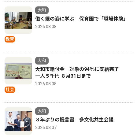
大和
働く親の姿に学ぶ 保育園で「職場体験」
2026.08.08
教育
大和
大和市給付金 対象の94％に支給完了
一人５千円 ８月31日まで
2026.08.08
社会
大和
８年ぶりの提言書 多文化共生会議
2026.08.07