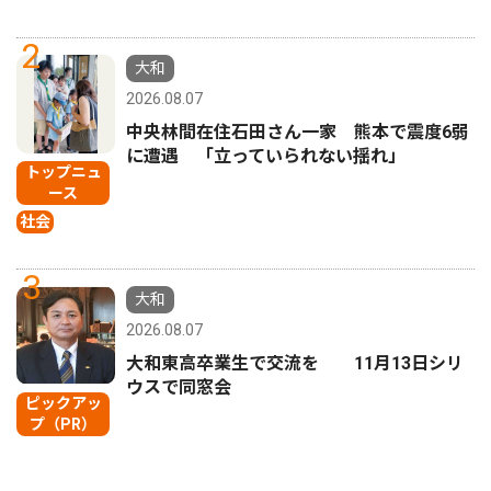
2
大和
2026.08.07
中央林間在住石田さん一家 熊本で震度6弱
に遭遇 「立っていられない揺れ」
トップニュ
ース
社会
3
大和
2026.08.07
大和東高卒業生で交流を 11月13日シリ
ウスで同窓会
ピックアッ
プ（PR）