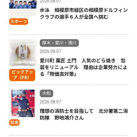
2026.08.07
水泳 相模原市緑区の相模原ドルフィン
クラブの選手６人が全国へ挑む
スポーツ
厚木・愛川・清川
2026.08.07
愛川町 菓匠 土門 人気のどら焼き 包
装をリニューアル 理由は企業努力によ
ピックアッ
る「物価高対策」
プ（PR）
大和
2026.08.07
理想の消防士を目指して 北分署第二消
防隊 野地鴻介さん
社会