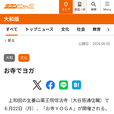
エリア
会社・IR
検索
Menu
大和版
すべて
トップニュース
文化
社会
教育
ス
戻る
公開日：2026.06.05
大和
文化
お寺でヨガ
上和田の生養山薬王院信法寺（大谷慈通住職）で
６月22日（月）、「お寺ＹＯＧＡ」が開催される。