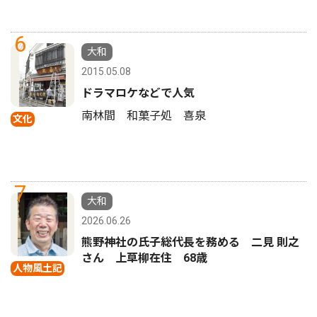
6
大和
2015.05.08
ドラマロケなどで人気
南林間 和菓子処 喜泉
文化
7
大和
2026.06.26
熊野神社の氏子総代長を務める 二見 則之
さん 上草柳在住 68歳
人物風土記