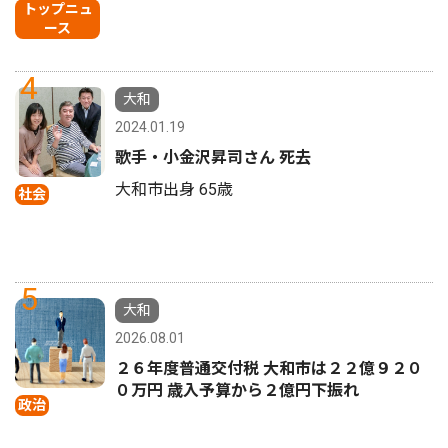
トップニュ
ース
4
大和
2024.01.19
歌手・小金沢昇司さん 死去
大和市出身 65歳
社会
5
大和
2026.08.01
２６年度普通交付税 大和市は２２億９２０
０万円 歳入予算から２億円下振れ
政治