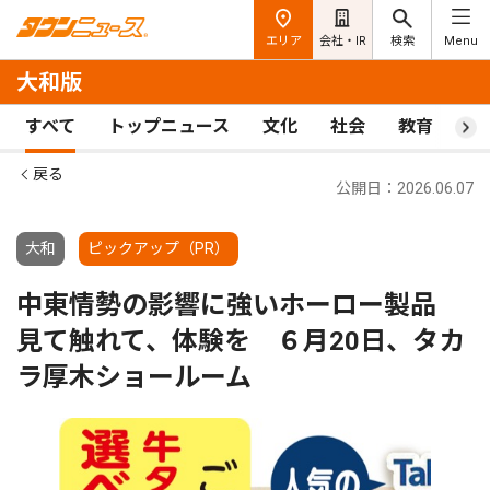
エリア
会社・IR
検索
Menu
大和版
すべて
トップニュース
文化
社会
教育
ス
戻る
公開日：2026.06.07
大和
ピックアップ（PR）
中東情勢の影響に強いホーロー製品
見て触れて、体験を ６月20日、タカ
ラ厚木ショールーム