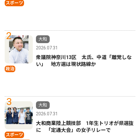
スポーツ
2
大和
2026.07.31
衆議院神奈川13区 太氏、中道「離党しな
い」 地方選は現状路線か
政治
3
大和
2026.07.31
大和商業陸上競技部 1年生トリオが県選抜
に 「定通大会」の女子リレーで
スポーツ