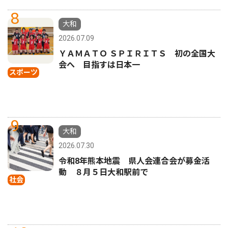
8
大和
2026.07.09
ＹＡＭＡＴＯ ＳＰＩＲＩＴＳ 初の全国大
会へ 目指すは日本一
スポーツ
9
大和
2026.07.30
令和8年熊本地震 県人会連合会が募金活
動 ８月５日大和駅前で
社会