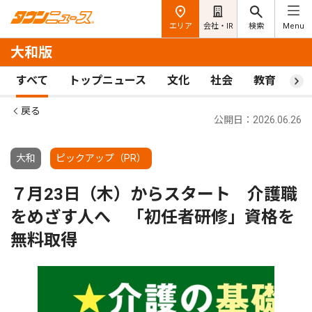
エリア
会社・IR
検索
Menu
大和版
すべて
トップニュース
文化
社会
教育
ス
戻る
公開日：2026.06.26
大和
ピックアップ（PR）
７月23日（木）からスタート 介護職
をめざす人へ 「初任者研修」資格を
無料取得