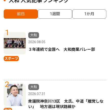
大和 人気記事ランキング
前日
1週間
1か月
1
大和
2026.08.05
３年連続で全国へ 大和商業バレー部
スポーツ
2
大和
2026.07.31
衆議院神奈川13区 太氏、中道「離党しな
い」 地方選は現状路線か