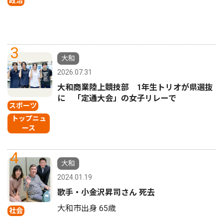
政治
3
大和
2026.07.31
大和商業陸上競技部 1年生トリオが県選抜
に 「定通大会」の女子リレーで
スポーツ
トップニュ
ース
4
大和
2024.01.19
歌手・小金沢昇司さん 死去
大和市出身 65歳
社会