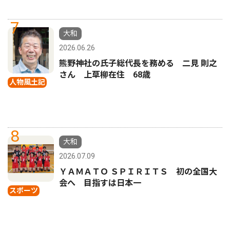
7
大和
2026.06.26
熊野神社の氏子総代長を務める 二見 則之
さん 上草柳在住 68歳
人物風土記
8
大和
2026.07.09
ＹＡＭＡＴＯ ＳＰＩＲＩＴＳ 初の全国大
会へ 目指すは日本一
スポーツ