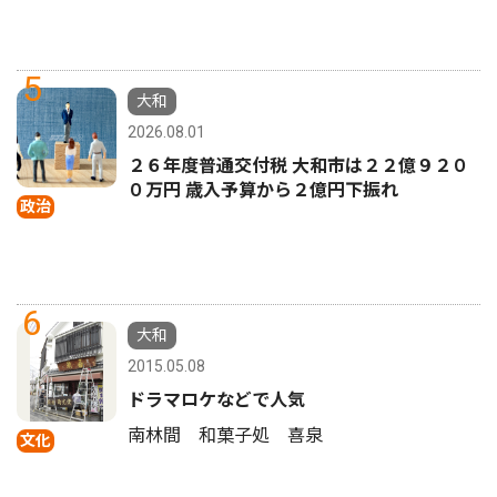
5
大和
2026.08.01
２６年度普通交付税 大和市は２２億９２０
０万円 歳入予算から２億円下振れ
政治
6
大和
2015.05.08
ドラマロケなどで人気
南林間 和菓子処 喜泉
文化