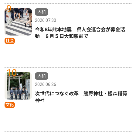
9
大和
2026.07.30
令和8年熊本地震 県人会連合会が募金活
動 ８月５日大和駅前で
社会
10
大和
2026.06.26
次世代につなぐ改革 熊野神社・櫻森稲荷
神社
文化