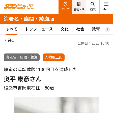
エリア
会社・IR
検索
Menu
海老名・座間・綾瀬版
すべて
トップニュース
文化
社会
教育
ス
戻る
公開日：2025.10.10
海老名・座間・綾瀬
人物風土記
鉄道の運転体験1100回目を達成した
奥平 康彦さん
綾瀬市吉岡東在住 80歳