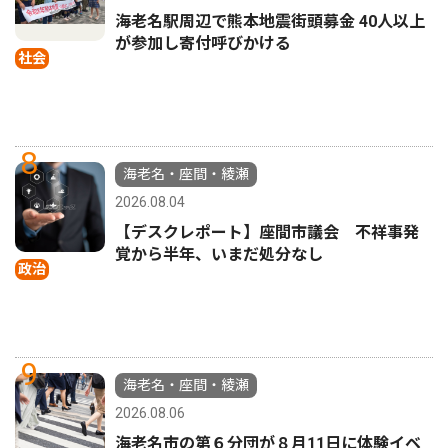
海老名駅周辺で熊本地震街頭募金 40人以上
が参加し寄付呼びかける
社会
8
海老名・座間・綾瀬
2026.08.04
【デスクレポート】座間市議会 不祥事発
覚から半年、いまだ処分なし
政治
9
海老名・座間・綾瀬
2026.08.06
海老名市の第６分団が８月11日に体験イベ