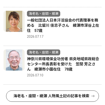
海老名・座間・綾瀬
一般社団法人日本汗活協会の代表理事を務
める 比留川 佳志子さん 綾瀬市深谷上在
住 57歳
2026.07.17
海老名・座間・綾瀬
神奈川県環境保全功労者 県央地域県政総合
センター所長表彰を受けた 笠間 芳之さ
ん 綾瀬市小園在住 78歳
2026.07.10
海老名・座間・綾瀬 人物風土記の記事を検索