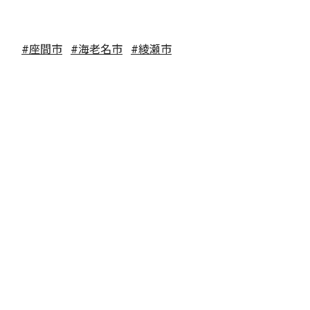
#座間市
#海老名市
#綾瀬市