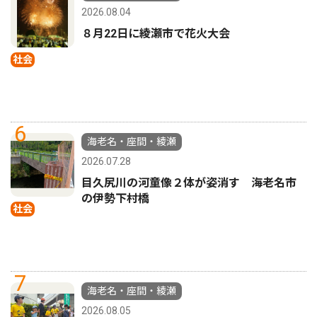
2026.08.04
８月22日に綾瀬市で花火大会
社会
6
海老名・座間・綾瀬
2026.07.28
目久尻川の河童像２体が姿消す 海老名市
の伊勢下村橋
社会
7
海老名・座間・綾瀬
2026.08.05