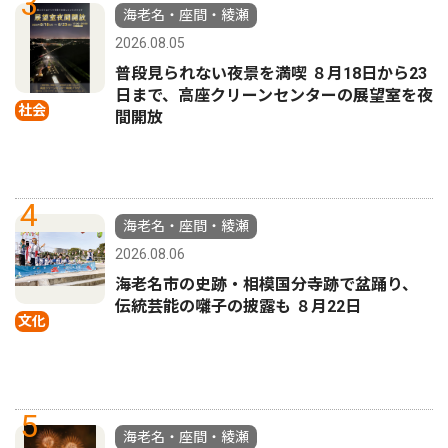
3
海老名・座間・綾瀬
2026.08.05
普段見られない夜景を満喫 ８月18日から23
日まで、高座クリーンセンターの展望室を夜
社会
間開放
4
海老名・座間・綾瀬
2026.08.06
海老名市の史跡・相模国分寺跡で盆踊り、
伝統芸能の囃子の披露も ８月22日
文化
5
海老名・座間・綾瀬