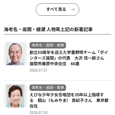
すべて見る
海老名・座間・綾瀬 人物風土記の新着記事
海老名・座間・綾瀬
創立50周年を迎えた学童野球チーム「ポイ
ンターズ座間」の代表 大沢 信一郎さん
座間市栗原中央在住 65歳
2026.07.31
海老名・座間・綾瀬
えびな少年少女合唱団を20年以上指導す
る 籾山（もみやま） 真紀子さん 東京都
在住
2026.07.24