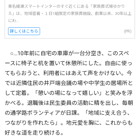
東名綾瀬スマートインターのすぐ近くにある「家族葬式場ゆかり
え」は、地域密着・１日1組限定の家族葬施設。創業以来、30年以上
にわ...
詳しくはこちら
(PR)
○…10年前に自宅の車庫が一台分空き、このスペ
ースに椅子と机を置いて休憩所にした。自由に使っ
てもらおうと、利用者にはあえて声をかけない。今
では近隣住民の井戸端会議の場や中学生の居場所と
して定着。「憩いの場になって嬉しい」と笑みを浮
かべる。退職後は民生委員の活動に精を出し、毎朝
の通学路ボランティアが日課。「地域に支え合う、
つながりを作れたら」。地元愛を胸に、これからも
好きな道を走り続ける。