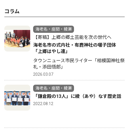
コラム
海老名・座間・綾瀬
【寄稿】上郷の郷土芸能を次の世代へ
海老名市の式内社・有鹿神社の囃子団体
「上郷はやし連」
タウンニュース市民ライター「相模国神社祭
礼・添田悟郎」
2026.03.07
海老名・座間・綾瀬
「鎌倉殿の13人」に綾（あや）なす歴史話
2022.08.12