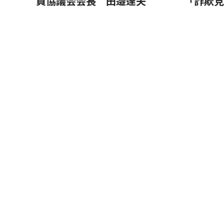
員協議会会長 田邉達夫
「詐欺見