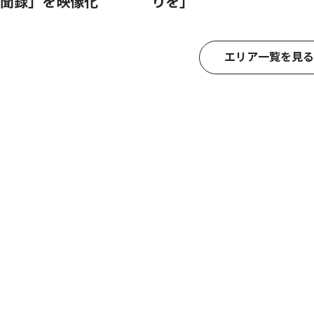
聞録」を映像化
りを｣
エリア一覧を見る