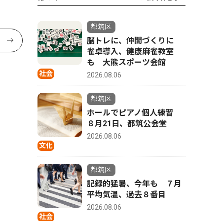
都筑区
脳トレに、仲間づくりに
雀卓導入、健康麻雀教室
も 大熊スポーツ会館
社会
2026.08.06
都筑区
ホールでピアノ個人練習
８月21日、都筑公会堂
2026.08.06
文化
都筑区
記録的猛暑、今年も ７月
平均気温、過去８番目
2026.08.06
社会