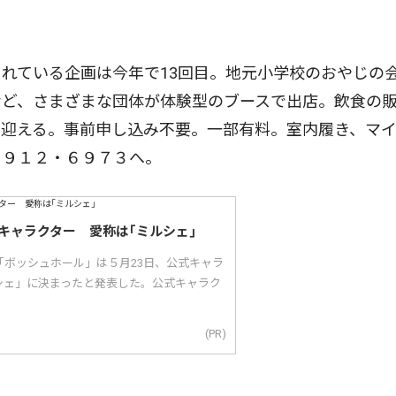
れている企画は今年で13回目。地元小学校のおやじの
など、さまざまな団体が体験型のブースで出店。飲食の
出迎える。事前申し込み不要。一部有料。室内履き、マ
・９１２・６９７３へ。
キャラクター 愛称は｢ミルシェ｣
「ボッシュホール」は５月23日、公式キャラ
シェ」に決まったと発表した。公式キャラク
(PR)