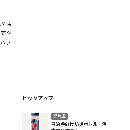
会や東
販売や
イバッ
ピックアップ
都筑区
自治会向け防災ボトル 注