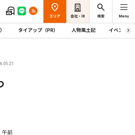
エリア
会社・IR
検索
Menu
R）
タイアップ（PR）
人物風土記
イベント
.05.21
わ
。午前