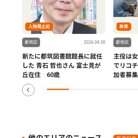
人物風土記
教育
6.07.30
都筑区
2026.04.30
都筑区
を一
新たに都筑図書館館長に就任
主役は女
続支
した 青石 哲也さん 富士見が
でリコチ
丘在住 60歳
加者募集