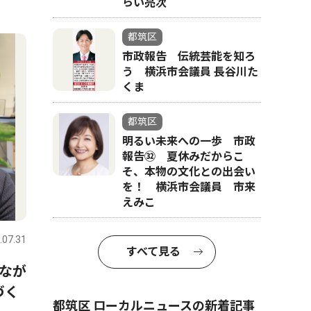
らい亮次
都筑区
市政報告 伝統芸能を知ろ
う 横浜市会議員 長谷川た
くま
都筑区
明るい未来への一歩 市政
報告㉜ 夏休みだからこ
そ、本物の文化との出会い
を！ 横浜市会議員 市来
えみこ
.07.31
すべて見る
なが
づく
都筑区 ローカルニュースの新着記事