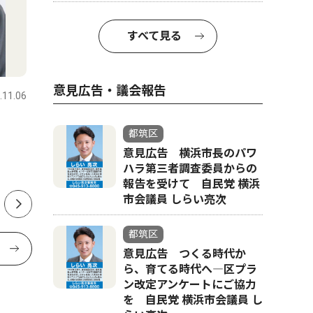
すべて見る
スポーツ
トップニュース
文化
意見広告・議会報告
.11.06
都筑区
2025.03.13
都筑区
横浜国際プール
以津院で
都筑区
メイン｢廃止｣が決定
月12日
意見広告 横浜市長のパワ
で
ハラ第三者調査委員からの
市、再整備計画を発表
報告を受けて 自民党 横浜
市会議員 しらい亮次
都筑区
意見広告 つくる時代か
ら、育てる時代へ―区プラ
ン改定アンケートにご協力
を 自民党 横浜市会議員 し