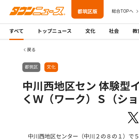
都筑区版
総合TOPへ
すべて
トップニュース
文化
社会
教
戻る
都筑区
文化
中川西地区セン 体験型イ
くＷ（ワーク）Ｓ（ショ
中川西地区センター（中川２の８の１）で５