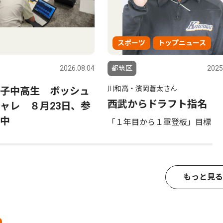
スポーツ
トップニュース
2026.08.04
都筑区
2025
川和高・濱岡蒼太さん
子中高生 ボッシュ
西武からドラフト指名
ャレ ８月23日、参
中
「１年目から１軍登板」目標
もっと見る