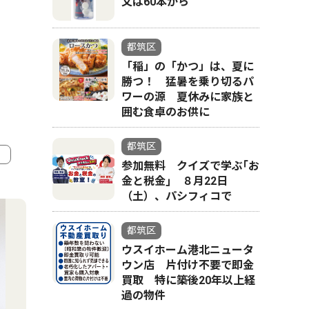
文は60本から
都筑区
「稲」の「かつ」は、夏に
勝つ！ 猛暑を乗り切るパ
ワーの源 夏休みに家族と
囲む食卓のお供に
都筑区
参加無料 クイズで学ぶ｢お
金と税金｣ ８月22日
4
5
（土）、パシフィコで
都筑区
ウスイホーム港北ニュータ
ウン店 片付け不要で即金
買取 特に築後20年以上経
過の物件