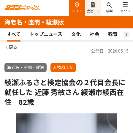
エリア
会社・IR
検索
Menu
海老名・座間・綾瀬版
すべて
トップニュース
文化
社会
教育
ス
戻る
公開日：2026.05.15
海老名・座間・綾瀬
人物風土記
綾瀬ふるさと検定協会の２代目会長に
就任した 近藤 秀敏さん 綾瀬市綾西在
住 82歳