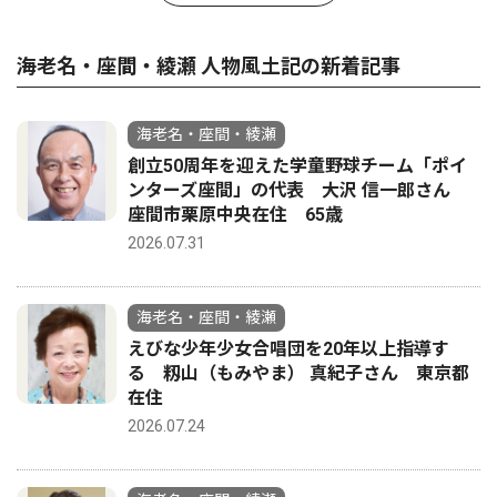
海老名・座間・綾瀬 人物風土記の新着記事
海老名・座間・綾瀬
創立50周年を迎えた学童野球チーム「ポイ
ンターズ座間」の代表 大沢 信一郎さん
座間市栗原中央在住 65歳
2026.07.31
海老名・座間・綾瀬
えびな少年少女合唱団を20年以上指導す
る 籾山（もみやま） 真紀子さん 東京都
在住
2026.07.24