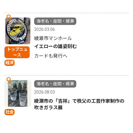
8
海老名・座間・綾瀬
2026.03.06
綾瀬市マンホール
イエローの雄姿刻む
トップニュ
ース
カードも発行へ
経済
9
海老名・座間・綾瀬
2026.08.03
綾瀬市の「吉祥」で秩父の工芸作家制作の
吹きガラス展
社会