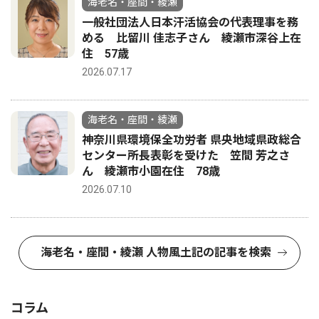
海老名・座間・綾瀬
一般社団法人日本汗活協会の代表理事を務
める 比留川 佳志子さん 綾瀬市深谷上在
住 57歳
2026.07.17
海老名・座間・綾瀬
神奈川県環境保全功労者 県央地域県政総合
センター所長表彰を受けた 笠間 芳之さ
ん 綾瀬市小園在住 78歳
2026.07.10
海老名・座間・綾瀬 人物風土記の記事を検索
コラム