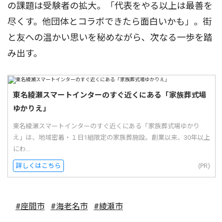
の課題は受験者の拡大。「代表をやる以上は最善を
尽くす。他団体とコラボできたら面白いかも」。街
と友への温かい思いを秘めながら、次なる一歩を踏
み出す。
東名綾瀬スマートインターのすぐ近くにある「家族葬式場
ゆかりえ」
東名綾瀬スマートインターのすぐ近くにある「家族葬式場ゆかり
え」は、地域密着・１日1組限定の家族葬施設。創業以来、30年以上
にわ...
詳しくはこちら
(PR)
#座間市
#海老名市
#綾瀬市