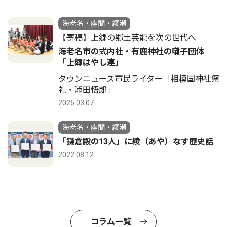
海老名・座間・綾瀬
【寄稿】上郷の郷土芸能を次の世代へ
海老名市の式内社・有鹿神社の囃子団体
「上郷はやし連」
タウンニュース市民ライター「相模国神社祭
礼・添田悟郎」
2026.03.07
海老名・座間・綾瀬
「鎌倉殿の13人」に綾（あや）なす歴史話
2022.08.12
コラム一覧