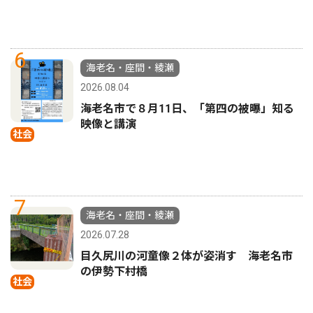
6
海老名・座間・綾瀬
2026.08.04
海老名市で８月11日、「第四の被曝」知る
映像と講演
社会
7
海老名・座間・綾瀬
2026.07.28
目久尻川の河童像２体が姿消す 海老名市
の伊勢下村橋
社会