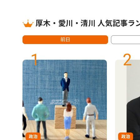
厚木・愛川・清川 人気記事ラ
前日
1
2
政治
政治