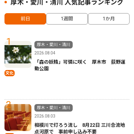
厚木・愛川・清川 人気記事ランキング
前日
1週間
1か月
1
厚木・愛川・清川
2026.08.04
「森の妖精」可憐に咲く 厚木市 荻野運
動公園
文化
2
厚木・愛川・清川
2026.08.03
相模川で灯ろう流し 8月22日 三川合流地
点河原で 事前申し込み不要