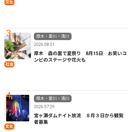
文化
3
厚木・愛川・清川
2026.08.01
厚木 森の里で夏祭り 8月15日 お笑いコ
ンビのステージや花火も
社会
4
厚木・愛川・清川
2026.07.29
宮ヶ瀬ダムナイト放流 ８月３日から観覧
者募集
文化