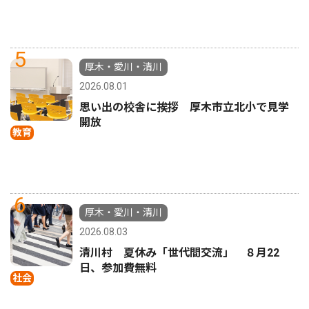
5
厚木・愛川・清川
2026.08.01
思い出の校舎に挨拶 厚木市立北小で見学
開放
教育
6
厚木・愛川・清川
2026.08.03
清川村 夏休み「世代間交流」 ８月22
日、参加費無料
社会