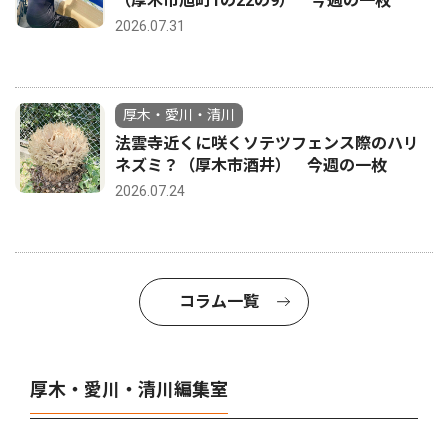
（厚木市旭町1の22の9） 今週の一枚
2026.07.31
厚木・愛川・清川
法雲寺近くに咲くソテツフェンス際のハリ
ネズミ？（厚木市酒井） 今週の一枚
2026.07.24
コラム一覧
厚木・愛川・清川編集室