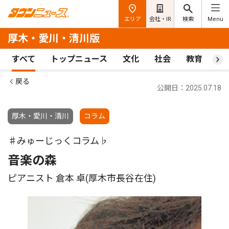
エリア
会社・IR
検索
Menu
厚木・愛川・清川版
すべて
トップニュース
文化
社会
教育
ス
戻る
公開日：2025.07.18
厚木・愛川・清川
コラム
♯みゅーじっくコラム♭
音楽の森
ピアニスト 倉本 卓(厚木市長谷在住)