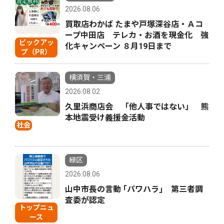
2026.08.06
買取店わかば たまや戸塚深谷店・Ａコ
ープ中田店 テレカ・お酒を現金化 強
ピックアッ
化キャンペーン ８月19日まで
プ（PR）
横須賀・三浦
2026.08.02
久里浜商店会 「他人事ではない」 熊
本地震受け義援金活動
社会
緑区
2026.08.06
山中市長の言動 ｢パワハラ｣ 第三者調
査委が認定
トップニュ
ース